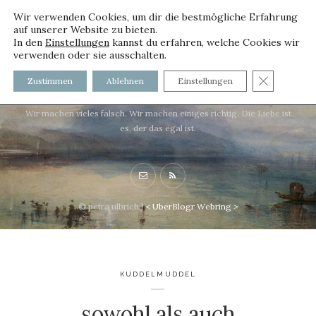
Wir verwenden Cookies, um dir die bestmögliche Erfahrung
auf unserer Website zu bieten.
In den
Einstellungen
kannst du erfahren, welche Cookies wir
verwenden oder sie ausschalten.
voller worte - mit und ohne
GDPR C
Zustimmen
Ablehnen
Einstellungen
Innenfutter
Wir machen vieles falsch. Wir machen einiges richtig. Die Liebe ist
es, der das egal ist.
© petra ulbrich |
<
UberBlogr Webring
>
KUDDELMUDDEL
sowohl als auch