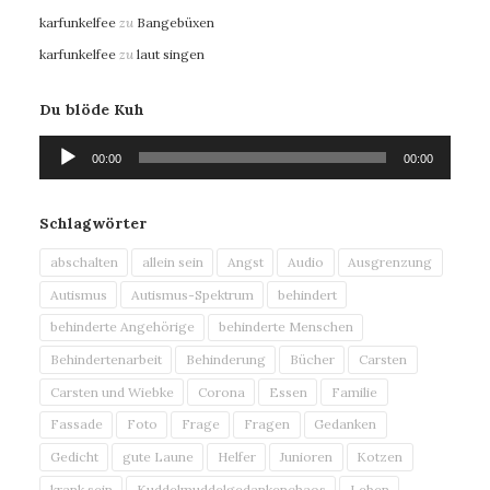
karfunkelfee
zu
Bangebüxen
karfunkelfee
zu
laut singen
Du blöde Kuh
Audio-
00:00
00:00
Player
Schlagwörter
abschalten
allein sein
Angst
Audio
Ausgrenzung
Autismus
Autismus-Spektrum
behindert
behinderte Angehörige
behinderte Menschen
Behindertenarbeit
Behinderung
Bücher
Carsten
Carsten und Wiebke
Corona
Essen
Familie
Fassade
Foto
Frage
Fragen
Gedanken
Gedicht
gute Laune
Helfer
Junioren
Kotzen
krank sein
Kuddelmuddelgedankenchaos
Leben