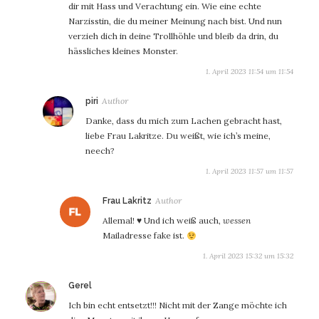
dir mit Hass und Verachtung ein. Wie eine echte
Narzisstin, die du meiner Meinung nach bist. Und nun
verzieh dich in deine Trollhöhle und bleib da drin, du
hässliches kleines Monster.
1. April 2023 11:54 um 11:54
sagt:
piri
Danke, dass du mich zum Lachen gebracht hast,
liebe Frau Lakritze. Du weißt, wie ich’s meine,
neech?
1. April 2023 11:57 um 11:57
sagt:
Frau Lakritz
Allemal! ♥️ Und ich weiß auch,
wessen
Mailadresse fake ist.
1. April 2023 15:32 um 15:32
sagt:
Gerel
Ich bin echt entsetzt!!! Nicht mit der Zange möchte ich