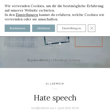
Wir verwenden Cookies, um dir die bestmögliche Erfahrung
auf unserer Website zu bieten.
In den
Einstellungen
kannst du erfahren, welche Cookies wir
verwenden oder sie ausschalten.
voller worte
GDPR C
Zustimmen
Ablehnen
Einstellungen
mit und ohne Innenfutter
© petra ulbrich |
<
UberBlogr Webring
>
ALLGEMEIN
Hate speech
Veröffentlicht am
1. April 2023 10:38