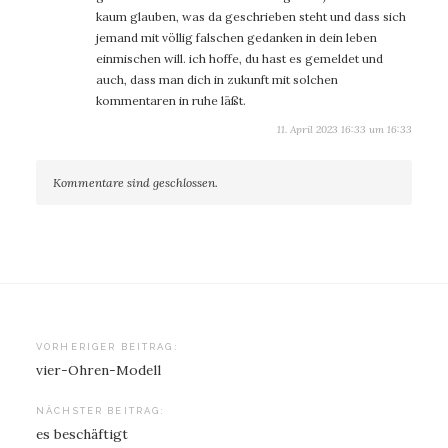
kaum glauben, was da geschrieben steht und dass sich
jemand mit völlig falschen gedanken in dein leben
einmischen will. ich hoffe, du hast es gemeldet und
auch, dass man dich in zukunft mit solchen
kommentaren in ruhe läßt.
11. April 2023 16:33 um 16:33
Kommentare sind geschlossen.
Beitragsnavigation
VORHERIGER BEITRAG:
vier-Ohren-Modell
NÄCHSTER BEITRAG:
es beschäftigt