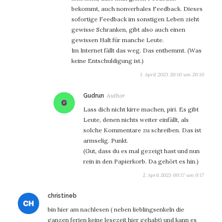
bekommt, auch nonverbales Feedback. Dieses
sofortige Feedback im sonstigen Leben zieht
gewisse Schranken, gibt also auch einen
gewissen Halt für manche Leute.
Im Internet fällt das weg. Das enthemmt. (Was
keine Entschuldigung ist.)
1. April 2023 20:10 um 20:10
sagt:
Gudrun
Lass dich nicht kirre machen, piri. Es gibt
Leute, denen nichts weiter einfällt, als
solche Kommentare zu schreiben. Das ist
armselig. Punkt.
(Gut, dass du es mal gezeigt hast und nun
rein in den Papierkorb. Da gehört es hin.)
2. April 2023 00:17 um 0:17
sagt:
christineb
bin hier am nachlesen ( neben lieblingsenkeln die
ganzen ferien keine lesezeit hier gehabt) und kann es