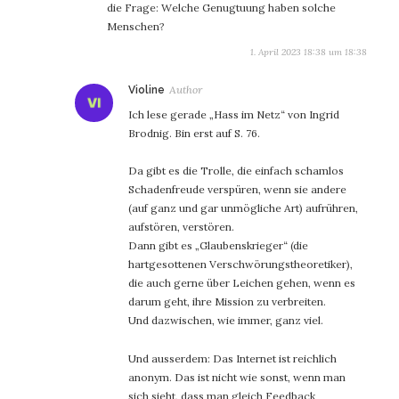
die Frage: Welche Genugtuung haben solche
Menschen?
1. April 2023 18:38 um 18:38
sagt:
Violine
Ich lese gerade „Hass im Netz“ von Ingrid
Brodnig. Bin erst auf S. 76.
Da gibt es die Trolle, die einfach schamlos
Schadenfreude verspüren, wenn sie andere
(auf ganz und gar unmögliche Art) aufrühren,
aufstören, verstören.
Dann gibt es „Glaubenskrieger“ (die
hartgesottenen Verschwörungstheoretiker),
die auch gerne über Leichen gehen, wenn es
darum geht, ihre Mission zu verbreiten.
Und dazwischen, wie immer, ganz viel.
Und ausserdem: Das Internet ist reichlich
anonym. Das ist nicht wie sonst, wenn man
sich sieht, dass man gleich Feedback