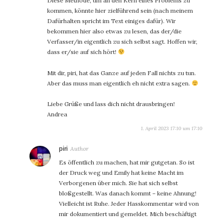
Diese Methode, um an den Kern eines Problems zu
kommen, könnte hier zielführend sein (nach meinem
Dafürhalten spricht im Text einiges dafür). Wir
bekommen hier also etwas zu lesen, das der/die
Verfasser/in eigentlich zu sich selbst sagt. Hoffen wir,
dass er/sie auf sich hört!
Mit dir, piri, hat das Ganze auf jeden Fall nichts zu tun.
Aber das muss man eigentlich eh nicht extra sagen.
Liebe Grüße und lass dich nicht drausbringen!
Andrea
1. April 2023 17:10 um 17:10
sagt:
piri
Es öffentlich zu machen, hat mir gutgetan. So ist
der Druck weg und Emily hat keine Macht im
Verborgenen über mich. Sie hat sich selbst
bloßgestellt. Was danach kommt – keine Ahnung!
Vielleicht ist Ruhe. Jeder Hasskommentar wird von
mir dokumentiert und gemeldet. Mich beschäftigt