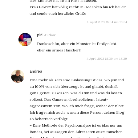
dies Monster mit ihrem Hass anfassen.
Frau Lakritz hat völlig recht! In Gedanken bin ich bei dir
und sende euch herzliche Grüße
1. April 2023 16:34 um 16:34
sagt:
piri
Dankeschön, aber ein Monster ist Emily nicht –
eher ein armes Hascherl!
1. April 2023 18:39 um 18:39
sagt:
andrea
Eine mehr als seltsame Einlassung ist das, wo jemand
zu 100% von sich überzeugt ist und glaubt, deshalb
ganz genau zu wissen, was du tun und was du lassen
solltest. Das Ganze in überheblichem, latent-
aggressivem Ton, wo ich mich frage, woher der rührt.
Ich frage mich auch, warum diese Person deinen Blog
so beharrlich verfolgt.
– Eine Methode der Psychoanalyse ist es (das nur am
Rande), bei Aussagen den Adressaten auszutauschen.