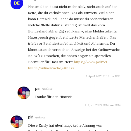
Hassmelden.de ist nicht mehr aktiv, steht auch auf der
Seite, die du verlinkt hast. Das als Hinweis. Vielleicht
kann Hateaid und – aber da musst du recherchieren,
welche Stelle dafür zuständig ist, weil das vom
Bundesland abhängig sein kann -, eine Meldestelle für
Hatespeech gegen behinderte Menschen helfen. Das
trieft vor Behindertenfeindlichkeit und Ableismus. Du
könntest auch versuchen, Anzeige bei der Onlinewache
Ba-Wü zu machen, die haben sogar ein spezielles
Formular für Hass im Netz:
https://www.polizei-
bw.de/onlinewache/#hass
1. April 2023 11:11 um 11:11
sagt:
piri
Danke für den Hinweis!
1. April 2023 11:14 um 11:14
sagt:
piri
Diese Emily hat überhaupt keine Ahnung von