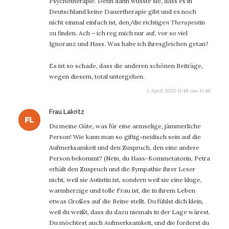
Psychotherapie. Denn dann wüsste sie, dass es in
Deutschland keine Dauertherapie gibt und es noch
nicht einmal einfach ist, den/die richtige
n Therapeut
in
zu finden. Ach – ich reg mich nur auf, vor so viel
Ignoranz und Hass. Was habe ich ihresgleichen getan?
Es ist so schade, dass die anderen schönen Beiträge,
wegen diesem, total untergehen.
1. April 2023 11:48 um 11:48
sagt:
Frau Lakritz
Du meine Güte, was für eine armselige, jämmerliche
Person! Wie kann man so giftig-neidisch sein auf die
Aufmerksamkeit und den Zuspruch, den eine andere
Person bekommt? (Nein, du Hass-Kommetatorin, Petra
erhält den Zuspruch und die Sympathie ihrer Leser
nicht, weil sie Autistin ist, sondern weil sie eine kluge,
warmherzige und tolle Frau ist, die in ihrem Leben
etwas Großes auf die Beine stellt. Du fühlst dich klein,
weil du weißt, dass du dazu niemals in der Lage wärest.
Du möchtest auch Aufmerksamkeit, und die forderst du