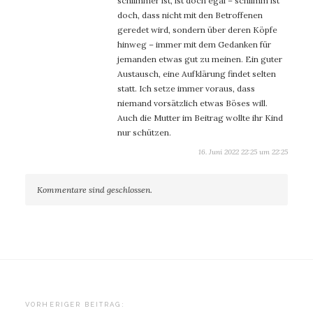
schlimmer ist, ist doch egal – schlimm ist
doch, dass nicht mit den Betroffenen
geredet wird, sondern über deren Köpfe
hinweg – immer mit dem Gedanken für
jemanden etwas gut zu meinen. Ein guter
Austausch, eine Aufklärung findet selten
statt. Ich setze immer voraus, dass
niemand vorsätzlich etwas Böses will.
Auch die Mutter im Beitrag wollte ihr Kind
nur schützen.
16. Juni 2022 22:25 um 22:25
Kommentare sind geschlossen.
Beitragsnavigation
VORHERIGER BEITRAG: