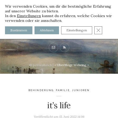
Wir verwenden Cookies, um dir die bestmögliche Erfahrung
auf unserer Website zu bieten.
In den
Einstellungen
kannst du erfahren, welche Cookies wir
verwenden oder sie ausschalten.
voller worte - mit und ohne
GDPR C
Zustimmen
Ablehnen
Einstellungen
Innenfutter
© petra ulbrich |
<
UberBlogr Webring
>
BEHINDERUNG
,
FAMILIE
,
JUNIOREN
it’s life
Veröffentlicht am
15. Juni 2022 14:06