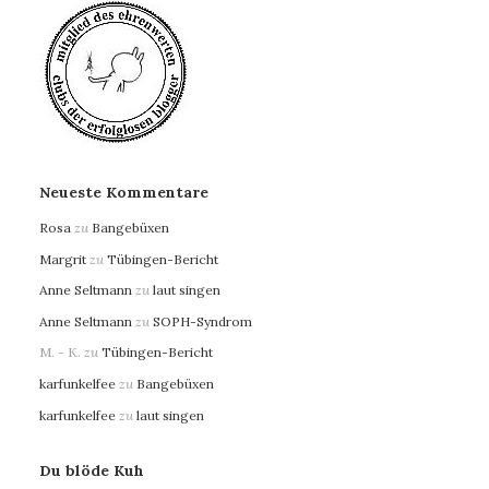
Neueste Kommentare
Rosa
zu
Bangebüxen
Margrit
zu
Tübingen-Bericht
Anne Seltmann
zu
laut singen
Anne Seltmann
zu
SOPH-Syndrom
M. - K.
zu
Tübingen-Bericht
karfunkelfee
zu
Bangebüxen
karfunkelfee
zu
laut singen
Du blöde Kuh