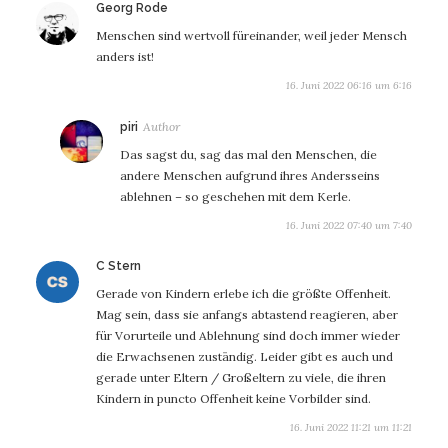
sagt:
Georg Rode
Menschen sind wertvoll füreinander, weil jeder Mensch
anders ist!
16. Juni 2022 06:16 um 6:16
sagt:
piri
Das sagst du, sag das mal den Menschen, die
andere Menschen aufgrund ihres Andersseins
ablehnen – so geschehen mit dem Kerle.
16. Juni 2022 07:40 um 7:40
sagt:
C Stern
Gerade von Kindern erlebe ich die größte Offenheit.
Mag sein, dass sie anfangs abtastend reagieren, aber
für Vorurteile und Ablehnung sind doch immer wieder
die Erwachsenen zuständig. Leider gibt es auch und
gerade unter Eltern / Großeltern zu viele, die ihren
Kindern in puncto Offenheit keine Vorbilder sind.
16. Juni 2022 11:21 um 11:21