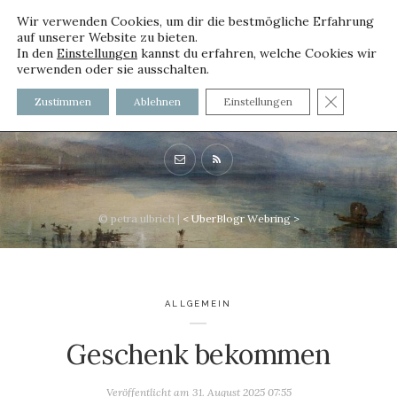
Wir verwenden Cookies, um dir die bestmögliche Erfahrung
auf unserer Website zu bieten.
In den
Einstellungen
kannst du erfahren, welche Cookies wir
verwenden oder sie ausschalten.
voller worte - mit und ohne
GDPR C
Zustimmen
Ablehnen
Einstellungen
Innenfutter
© petra ulbrich |
<
UberBlogr Webring
>
ALLGEMEIN
Geschenk bekommen
Veröffentlicht am
31. August 2025 07:55