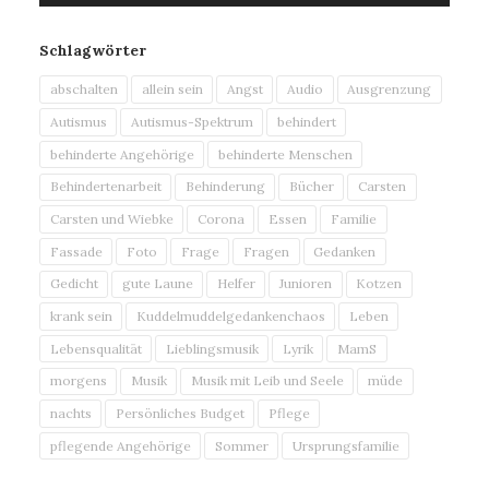
Schlagwörter
abschalten
allein sein
Angst
Audio
Ausgrenzung
Autismus
Autismus-Spektrum
behindert
behinderte Angehörige
behinderte Menschen
Behindertenarbeit
Behinderung
Bücher
Carsten
Carsten und Wiebke
Corona
Essen
Familie
Fassade
Foto
Frage
Fragen
Gedanken
Gedicht
gute Laune
Helfer
Junioren
Kotzen
krank sein
Kuddelmuddelgedankenchaos
Leben
Lebensqualität
Lieblingsmusik
Lyrik
MamS
morgens
Musik
Musik mit Leib und Seele
müde
nachts
Persönliches Budget
Pflege
pflegende Angehörige
Sommer
Ursprungsfamilie