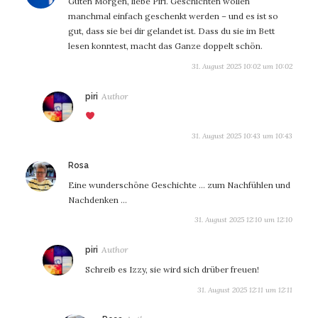
Guten Morgen, liebe Piri. Geschichten wollen
manchmal einfach geschenkt werden – und es ist so
gut, dass sie bei dir gelandet ist. Dass du sie im Bett
lesen konntest, macht das Ganze doppelt schön.
31. August 2025 10:02 um 10:02
sagt:
piri
31. August 2025 10:43 um 10:43
sagt:
Rosa
Eine wunderschöne Geschichte … zum Nachfühlen und
Nachdenken …
31. August 2025 12:10 um 12:10
sagt:
piri
Schreib es Izzy, sie wird sich drüber freuen!
31. August 2025 12:11 um 12:11