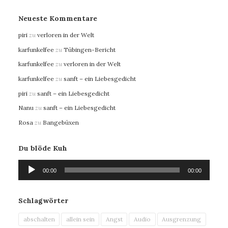
Neueste Kommentare
piri
zu
verloren in der Welt
karfunkelfee
zu
Tübingen-Bericht
karfunkelfee
zu
verloren in der Welt
karfunkelfee
zu
sanft – ein Liebesgedicht
piri
zu
sanft – ein Liebesgedicht
Nanu
zu
sanft – ein Liebesgedicht
Rosa
zu
Bangebüxen
Du blöde Kuh
Audio-
00:00
00:00
Player
Schlagwörter
abschalten
allein sein
Angst
Audio
Ausgrenzung