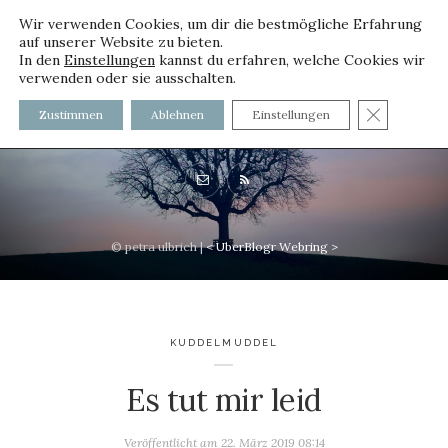
Wir verwenden Cookies, um dir die bestmögliche Erfahrung
auf unserer Website zu bieten.
In den
Einstellungen
kannst du erfahren, welche Cookies wir
verwenden oder sie ausschalten.
voller worte - mit und ohne
GDPR C
Zustimmen
Ablehnen
Einstellungen
Innenfutter
© petra ulbrich |
<
UberBlogr Webring
>
KUDDELMUDDEL
Es tut mir leid
Veröffentlicht am
22. März 2019 08:14