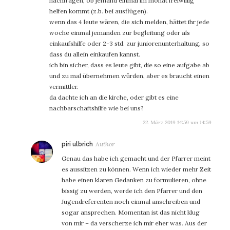
nachfragen, ob jemand einmal im monat freiwillig
helfen kommt (z.b. bei ausflügen).
wenn das 4 leute wären, die sich melden, hättet ihr jede
woche einmal jemanden zur begleitung oder als
einkaufshilfe oder 2-3 std. zur juniorenunterhaltung, so
dass du allein einkaufen kannst.
ich bin sicher, dass es leute gibt, die so eine aufgabe ab
und zu mal übernehmen würden, aber es braucht einen
vermittler.
da dachte ich an die kirche, oder gibt es eine
nachbarschaftshilfe wie bei uns?
22. März 2019 14:59 um 14:59
sagt:
piri ulbrich
Genau das habe ich gemacht und der Pfarrer meint
es aussitzen zu können. Wenn ich wieder mehr Zeit
habe einen klaren Gedanken zu formulieren, ohne
bissig zu werden, werde ich den Pfarrer und den
Jugendreferenten noch einmal anschreiben und
sogar ansprechen. Momentan ist das nicht klug
von mir – da verscherze ich mir eher was. Aus der