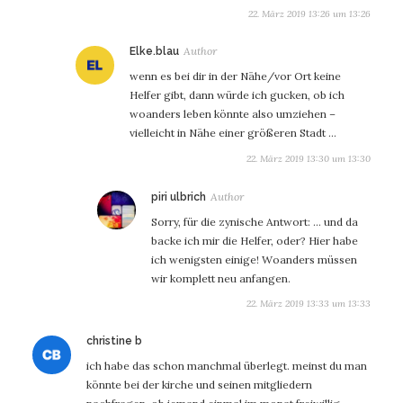
22. März 2019 13:26 um 13:26
sagt:
Elke.blau
wenn es bei dir in der Nähe/vor Ort keine
Helfer gibt, dann würde ich gucken, ob ich
woanders leben könnte also umziehen –
vielleicht in Nähe einer größeren Stadt …
22. März 2019 13:30 um 13:30
sagt:
piri ulbrich
Sorry, für die zynische Antwort: … und da
backe ich mir die Helfer, oder? Hier habe
ich wenigsten einige! Woanders müssen
wir komplett neu anfangen.
22. März 2019 13:33 um 13:33
sagt:
christine b
ich habe das schon manchmal überlegt. meinst du man
könnte bei der kirche und seinen mitgliedern