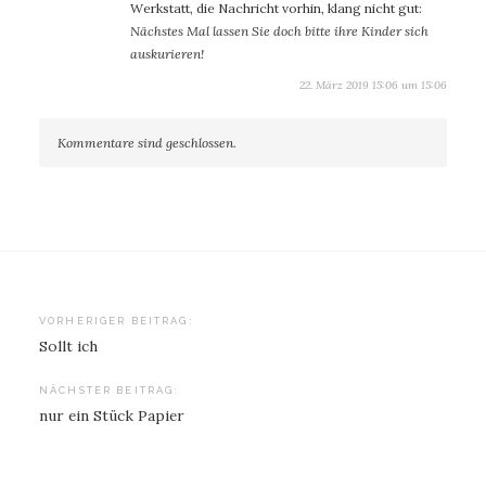
Werkstatt, die Nachricht vorhin, klang nicht gut:
Nächstes Mal lassen Sie doch bitte ihre Kinder sich
auskurieren!
22. März 2019 15:06 um 15:06
Kommentare sind geschlossen.
Beitragsnavigation
VORHERIGER BEITRAG:
Sollt ich
NÄCHSTER BEITRAG:
nur ein Stück Papier