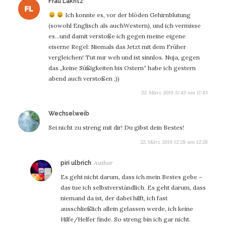
sagt:
Frau Lakritz
Ich konnte es, vor der blöden Gehirnblutung
(sowohl Englisch als auchWestern), und ich vermisse
es…und damit verstoße ich gegen meine eigene
eiserne Regel: Niemals das Jetzt mit dem Früher
vergleichen! Tut nur weh und ist sinnlos. Nuja, gegen
das „keine Süßigkeiten bis Ostern“ habe ich gestern
abend auch verstoßen ;))
22. März 2019 11:43 um 11:43
sagt:
Wechselweib
Sei nicht zu streng mit dir! Du gibst dein Bestes!
22. März 2019 12:28 um 12:28
sagt:
piri ulbrich
Es geht nicht darum, dass ich mein Bestes gebe –
das tue ich selbstverständlich. Es geht darum, dass
niemand da ist, der dabei hilft, ich fast
ausschließlich allein gelassen werde, ich keine
Hilfe/Helfer finde. So streng bin ich gar nicht.