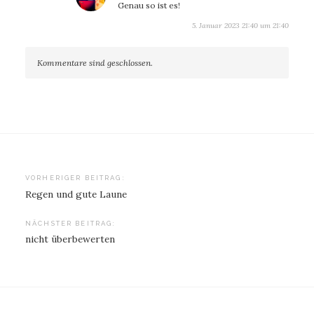
Genau so ist es!
5. Januar 2023 21:40 um 21:40
Kommentare sind geschlossen.
Beitragsnavigation
VORHERIGER BEITRAG:
Regen und gute Laune
NÄCHSTER BEITRAG:
nicht überbewerten