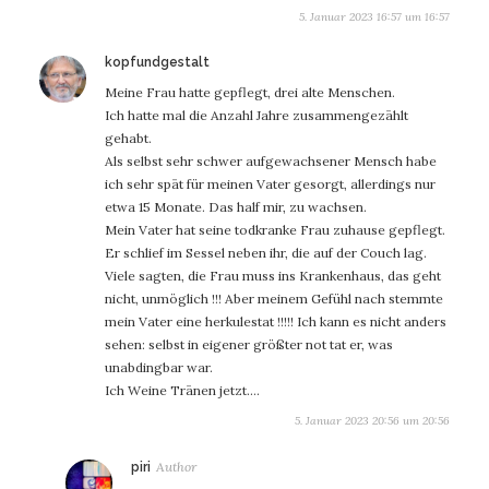
5. Januar 2023 16:57 um 16:57
sagt:
kopfundgestalt
Meine Frau hatte gepflegt, drei alte Menschen.
Ich hatte mal die Anzahl Jahre zusammengezählt
gehabt.
Als selbst sehr schwer aufgewachsener Mensch habe
ich sehr spät für meinen Vater gesorgt, allerdings nur
etwa 15 Monate. Das half mir, zu wachsen.
Mein Vater hat seine todkranke Frau zuhause gepflegt.
Er schlief im Sessel neben ihr, die auf der Couch lag.
Viele sagten, die Frau muss ins Krankenhaus, das geht
nicht, unmöglich !!! Aber meinem Gefühl nach stemmte
mein Vater eine herkulestat !!!!! Ich kann es nicht anders
sehen: selbst in eigener größter not tat er, was
unabdingbar war.
Ich Weine Tränen jetzt….
5. Januar 2023 20:56 um 20:56
sagt:
piri