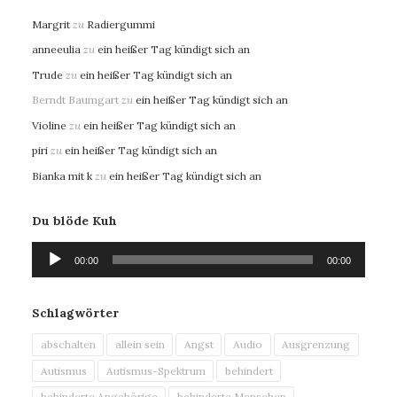
Margrit
zu
Radiergummi
anneeulia
zu
ein heißer Tag kündigt sich an
Trude
zu
ein heißer Tag kündigt sich an
Berndt Baumgart
zu
ein heißer Tag kündigt sich an
Violine
zu
ein heißer Tag kündigt sich an
piri
zu
ein heißer Tag kündigt sich an
Bianka mit k
zu
ein heißer Tag kündigt sich an
Du blöde Kuh
Audio-
00:00
00:00
Player
Schlagwörter
abschalten
allein sein
Angst
Audio
Ausgrenzung
Autismus
Autismus-Spektrum
behindert
behinderte Angehörige
behinderte Menschen