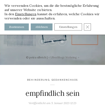
Wir verwenden Cookies, um dir die bestmögliche Erfahrung
auf unserer Website zu bieten.
In den
Einstellungen
kannst du erfahren, welche Cookies wir
verwenden oder sie ausschalten.
voller worte
GDPR C
Zustimmen
Ablehnen
Einstellungen
mit und ohne Innenfutter
© petra ulbrich |
<
UberBlogr Webring
>
BEHINDERUNG
,
GEDANKENCHAOS
empfindlich sein
Veröffentlicht am
5. Januar 2023 12:23