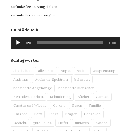
karfunkelfee
zu
Bangebüxen
karfunkelfee
zu
laut singen
Du blöde Kuh
Audio-
00:00
00:00
Player
Schlagwörter
abschalten
allein sein
Angst
Audio
Ausgrenzung
Autismus
Autismus-Spektrum
behindert
behinderte Angehörige
behinderte Menschen
Behindertenarbeit
Behinderung
Bücher
Carsten
Carsten und Wiebke
Corona
Essen
Familie
Fassade
Foto
Frage
Fragen
Gedanken
Gedicht
gute Laune
Helfer
Junioren
Kotzen