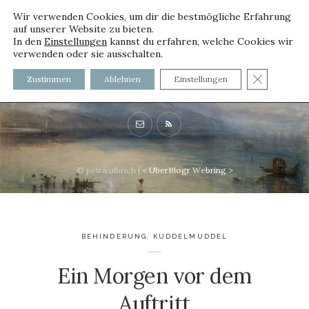
Wir verwenden Cookies, um dir die bestmögliche Erfahrung
auf unserer Website zu bieten.
In den
Einstellungen
kannst du erfahren, welche Cookies wir
verwenden oder sie ausschalten.
voller worte - mit und ohne
GDPR C
Zustimmen
Ablehnen
Einstellungen
Innenfutter
© petra ulbrich |
<
UberBlogr Webring
>
BEHINDERUNG
,
KUDDELMUDDEL
Ein Morgen vor dem
Auftritt