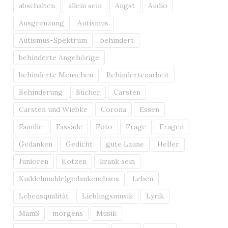
Lautstärke
abschalten
allein sein
Angst
Audio
zu
Ausgrenzung
Autismus
regeln.
Autismus-Spektrum
behindert
behinderte Angehörige
behinderte Menschen
Behindertenarbeit
Behinderung
Bücher
Carsten
Carsten und Wiebke
Corona
Essen
Familie
Fassade
Foto
Frage
Fragen
Gedanken
Gedicht
gute Laune
Helfer
Junioren
Kotzen
krank sein
Kuddelmuddelgedankenchaos
Leben
Lebensqualität
Lieblingsmusik
Lyrik
MamS
morgens
Musik