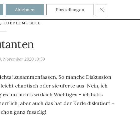
GDPR COOKIE
Ablehnen
Einstellungen
,
KUDDELMUDDEL
utanten
8. November 2020 19:59
 nichts! zusammenfassen. So manche Diskussion
eicht chaotisch oder sie uferte aus. Nein, ich
 es um nichts wirklich Wichtiges – ich hab’s
errlich, aber auch das hat der Kerle diskutiert –
schon ganz fusselig!