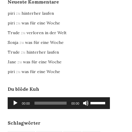
Neueste Kommentare
piri
zu
hinterher laufen
piri
zu
was für eine Woche
Trude
zu
verloren in der Welt
Sonja
zu
was für eine Woche
Trude
zu
hinterher laufen
Jane
zu
was für eine Woche
piri
zu
was für eine Woche
Du blöde Kuh
Audio-
Pfeiltasten
00:00
00:00
Player
Hoch/Runter
benutzen,
um
Schlagwörter
die