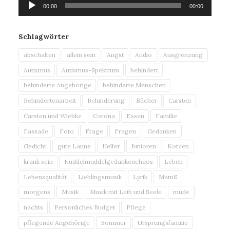
00:00
00:00
Player
Schlagwörter
abschalten
allein sein
Angst
Audio
Ausgrenzung
Autismus
Autismus-Spektrum
behindert
behinderte Angehörige
behinderte Menschen
Behindertenarbeit
Behinderung
Bücher
Carsten
Carsten und Wiebke
Corona
Essen
Familie
Fassade
Foto
Frage
Fragen
Gedanken
Gedicht
gute Laune
Helfer
Junioren
Kotzen
krank sein
Kuddelmuddelgedankenchaos
Leben
Lebensqualität
Lieblingsmusik
Lyrik
MamS
morgens
Musik
Musik mit Leib und Seele
müde
nachts
Persönliches Budget
Pflege
pflegende Angehörige
Sommer
Ursprungsfamilie