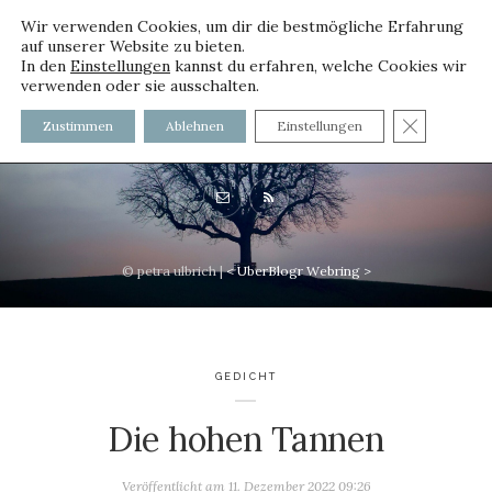
Wir verwenden Cookies, um dir die bestmögliche Erfahrung
auf unserer Website zu bieten.
In den
Einstellungen
kannst du erfahren, welche Cookies wir
verwenden oder sie ausschalten.
voller worte - mit und ohne
GDPR C
Zustimmen
Ablehnen
Einstellungen
Innenfutter
© petra ulbrich |
<
UberBlogr Webring
>
GEDICHT
Die hohen Tannen
Veröffentlicht am
11. Dezember 2022 09:26