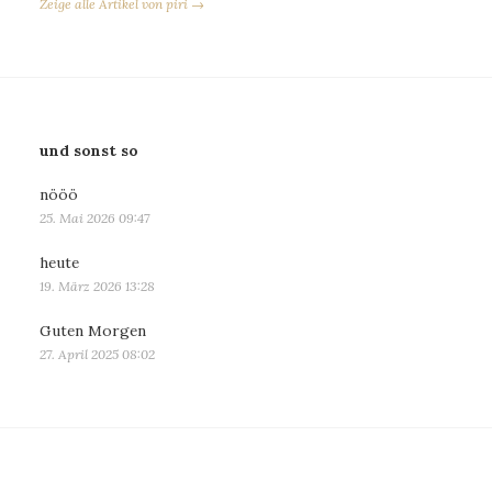
Zeige alle Artikel von piri →
und sonst so
nööö
25. Mai 2026 09:47
heute
19. März 2026 13:28
Guten Morgen
27. April 2025 08:02