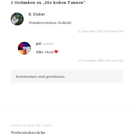
2 Gedanken zu „Die hohen Tannen“
sagt:
B. Stuker
Wunderschönes Gedicht!
12. Dezember 2022 11:05 um 11:05
sagt:
piri
Rilke eben!
12. Dezember 2022 11:16 um 11:16
Kommentare sind geschlossen.
Beitragsnavigation
VORHERIGER BEITRAG:
Teebeutelsprüche