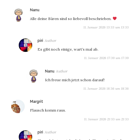
sagt:
Nanu
Alle deine Bären sind so liebevoll beschrieben.
11. Januar 2026 13:33 um 13:33
sagt:
piri
Es gibt noch einige, wart‘s mal ab.
11. Januar 2026 17:39 um 17:39
sagt:
Nanu
Ich freue mich jetzt schon darauf!
11. Januar 2026 18:36 um 18:36
sagt:
Margrit
Flausch komm raus.
11. Januar 2026 21:33 um 21:33
sagt:
piri