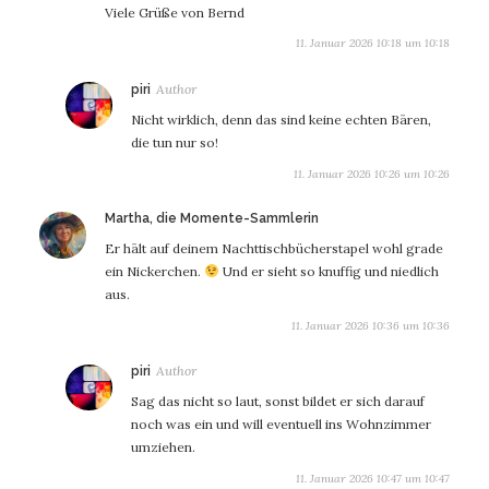
Viele Grüße von Bernd
11. Januar 2026 10:18 um 10:18
sagt:
piri
Nicht wirklich, denn das sind keine echten Bären,
die tun nur so!
11. Januar 2026 10:26 um 10:26
sagt:
Martha, die Momente-Sammlerin
Er hält auf deinem Nachttischbücherstapel wohl grade
ein Nickerchen.
Und er sieht so knuffig und niedlich
aus.
11. Januar 2026 10:36 um 10:36
sagt:
piri
Sag das nicht so laut, sonst bildet er sich darauf
noch was ein und will eventuell ins Wohnzimmer
umziehen.
11. Januar 2026 10:47 um 10:47