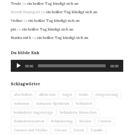
Trude
zu
ein heißer Tag kündigt sich an
Berndt Baumgart
zu
ein heißer Tag kündigt sich an
Violine
zu
ein heißer Tag kündigt sich an
piri
zu
ein heißer Tag kündigt sich an
Bianka mit k
zu
ein heißer Tag kündigt sich an
Du blöde Kuh
Audio-
00:00
00:00
Player
Schlagwörter
abschalten
allein sein
Angst
Audio
Ausgrenzung
Autismus
Autismus-Spektrum
behindert
behinderte Angehörige
behinderte Menschen
Behindertenarbeit
Behinderung
Bücher
Carsten
Carsten und Wiebke
Corona
Essen
Familie