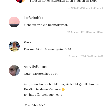
Flausch hat er, sicherlich auch Flausen im Kopf.
11. Januar 2026 21:35 um 21:35
sagt:
karfunkelfee
Sieht aus wie ein Schmökerbär.
12. Januar 2026 10:55 um 10:55
sagt:
Rosa
Der macht doch einen guten Job!
13. Januar 2026 00:01 um 0:01
sagt:
Anne Seltmann
Guten Morgen liebe piri!
Ach, nenn ihn doch Bibliobär, vielleicht gefällt ihm das.
Herrlich ist deine Variante
Ich habe für dich auch eine
„Der Bibliobär“