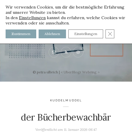
Wir verwenden Cookies, um dir die bestmögliche Erfahrung
auf unserer Website zu bieten.
In den
Einstellungen
kannst du erfahren, welche Cookies wir
verwenden oder sie ausschalten.
voller worte
GDPR C
Zustimmen
Ablehnen
Einstellungen
mit und ohne Innenfutter
© petra ulbrich |
<
UberBlogr Webring
>
KUDDELMUDDEL
der Bücherbewachbär
Veröffentlicht am
11. Januar 2026 08:47