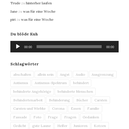
Trude
zu
hinterher laufen
Jane
zu
was für eine Woche
piri
zu
was für eine Woche
Du blöde Kuh
Audio-
00:00
00:00
Player
Schlagwörter
abschalten
allein sein
Angst
Audio
Ausgrenzung
Autismus
Autismus-Spektrum
behindert
behinderte Angehörige
behinderte Menschen
Behindertenarbeit
Behinderung
Bücher
Carsten
Carsten und Wiebke
Corona
Essen
Familie
Fassade
Foto
Frage
Fragen
Gedanken
Gedicht
gute Laune
Helfer
Junioren
Kotzen