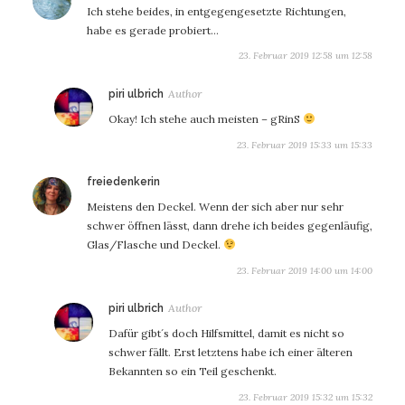
Ich stehe beides, in entgegengesetzte Richtungen,
habe es gerade probiert…
23. Februar 2019 12:58 um 12:58
sagt:
piri ulbrich
Okay! Ich stehe auch meisten – gRinS
23. Februar 2019 15:33 um 15:33
sagt:
freiedenkerin
Meistens den Deckel. Wenn der sich aber nur sehr
schwer öffnen lässt, dann drehe ich beides gegenläufig,
Glas/Flasche und Deckel.
23. Februar 2019 14:00 um 14:00
sagt:
piri ulbrich
Dafür gibt´s doch Hilfsmittel, damit es nicht so
schwer fällt. Erst letztens habe ich einer älteren
Bekannten so ein Teil geschenkt.
23. Februar 2019 15:32 um 15:32