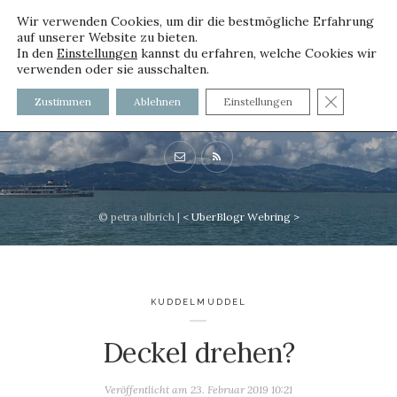
Wir verwenden Cookies, um dir die bestmögliche Erfahrung
auf unserer Website zu bieten.
In den
Einstellungen
kannst du erfahren, welche Cookies wir
verwenden oder sie ausschalten.
voller worte
GDPR C
Zustimmen
Ablehnen
Einstellungen
mit und ohne Innenfutter
© petra ulbrich |
<
UberBlogr Webring
>
KUDDELMUDDEL
Deckel drehen?
Veröffentlicht am
23. Februar 2019 10:21