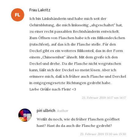
sagt:
Frau Lakritz
Ich bin Linkshänderin und habe mich seit der
Gehirnblutung, die mich linksseitig „abgeschaltet“ hat,
zu einer recht passablen Rechtshänderin entwickelt.
Zum Öffnen von Flaschen habe ich ein Silikondeckchen
(rutschfest), auf das ich die Flasche stelle. Für den
Deckel gibt es ein weiteres Silikonteil, das in der Form
einem „Chinesenhut“ ähnelt. Mit dem greife ich den
Deckel und drehe. Da die Flasche nicht wegrutschen
kann, läßt sich der Deckel so meist lösen. Aber ich
erinnere mich, daß ich früher auch Flasche und Derckel
in entgegengesetzte Richtungen gedreht habe.
Liebe Grüße nach Flein! <3
23. Februar 2019 14:17 um 14:17
sagt:
piri ulbrich
Weißt du noch, wie du früher Flaschen geöffnet
hast? Hast du da auch die Flasche gedreht?
23. Februar 2019 15:30 um 15:30