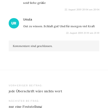
seid! liebe grüße
22. August 2019 20:04 um 20:04
sagt:
Ursula
Gut zu wissen. Schlaft gut! Und für morgen viel Kraft
22. August 2019 21:19 um 21:19
Kommentare sind geschlossen.
Beitragsnavigation
VORHERIGER BEITRAG:
jede Überschrift wäre nichts wert
NÄCHSTER BEITRAG:
nur eine Feststellung