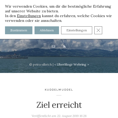
Wir verwenden Cookies, um dir die bestmögliche Erfahrung
auf unserer Website zu bieten.
In den
Einstellungen
kannst du erfahren, welche Cookies wir
verwenden oder sie ausschalten.
voller worte
GDPR C
Zustimmen
Ablehnen
Einstellungen
mit und ohne Innenfutter
© petra ulbrich |
<
UberBlogr Webring
>
KUDDELMUDDEL
Ziel erreicht
Veröffentlicht am
22. August 2019 16:28