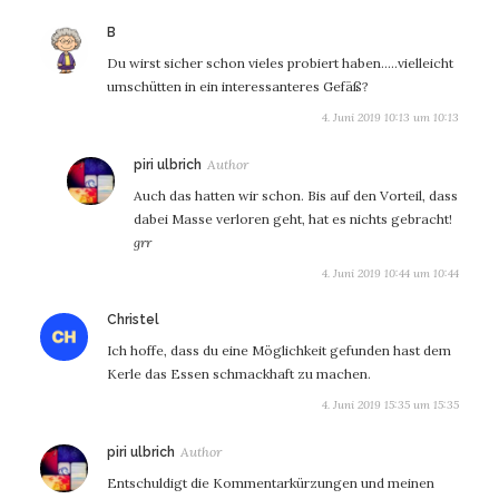
sagt:
B
Du wirst sicher schon vieles probiert haben…..vielleicht
umschütten in ein interessanteres Gefäß?
4. Juni 2019 10:13 um 10:13
sagt:
piri ulbrich
Auch das hatten wir schon. Bis auf den Vorteil, dass
dabei Masse verloren geht, hat es nichts gebracht!
grr
4. Juni 2019 10:44 um 10:44
sagt:
Christel
Ich hoffe, dass du eine Möglichkeit gefunden hast dem
Kerle das Essen schmackhaft zu machen.
4. Juni 2019 15:35 um 15:35
sagt:
piri ulbrich
Entschuldigt die Kommentarkürzungen und meinen