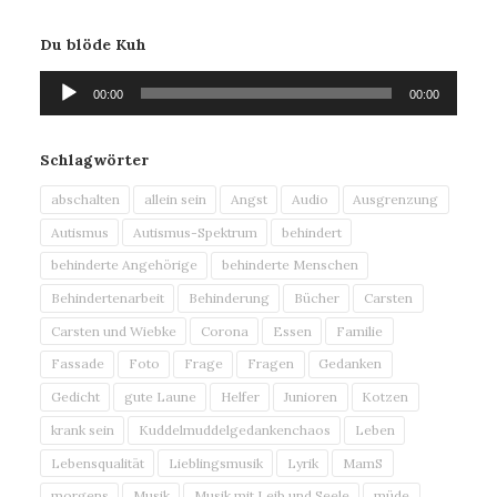
Du blöde Kuh
Audio-
00:00
00:00
Player
Schlagwörter
abschalten
allein sein
Angst
Audio
Ausgrenzung
Autismus
Autismus-Spektrum
behindert
behinderte Angehörige
behinderte Menschen
Behindertenarbeit
Behinderung
Bücher
Carsten
Carsten und Wiebke
Corona
Essen
Familie
Fassade
Foto
Frage
Fragen
Gedanken
Gedicht
gute Laune
Helfer
Junioren
Kotzen
krank sein
Kuddelmuddelgedankenchaos
Leben
Lebensqualität
Lieblingsmusik
Lyrik
MamS
morgens
Musik
Musik mit Leib und Seele
müde