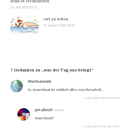
nenn es verdichtetes
13. Juli 2025 07:27
viel zu selten
11. August 2018 18:24
7 Gedanken zu „was der Tag uns bringt“
sagt:
Wechselweib
Ja, manchmal ist wirklich alles verschwurbelt…
4. Juni 2019 08:58 um 8:58
sagt:
piri ulbrich
manchmal?
4. Juni 2019 12:06 um 12:06