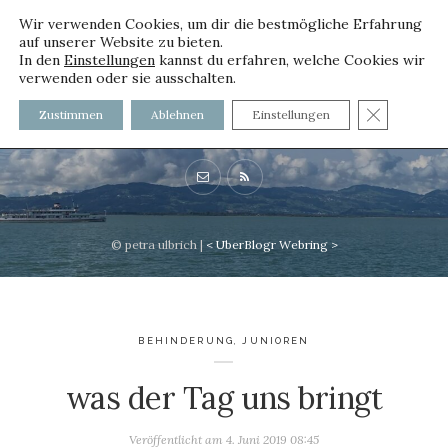
Wir verwenden Cookies, um dir die bestmögliche Erfahrung
auf unserer Website zu bieten.
In den
Einstellungen
kannst du erfahren, welche Cookies wir
verwenden oder sie ausschalten.
voller worte
GDPR C
Zustimmen
Ablehnen
Einstellungen
mit und ohne Innenfutter
© petra ulbrich |
<
UberBlogr Webring
>
BEHINDERUNG
,
JUNIOREN
was der Tag uns bringt
Veröffentlicht am
4. Juni 2019 08:45