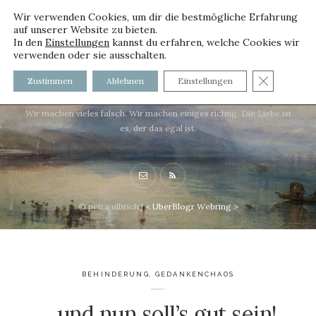
Wir verwenden Cookies, um dir die bestmögliche Erfahrung
auf unserer Website zu bieten.
In den
Einstellungen
kannst du erfahren, welche Cookies wir
verwenden oder sie ausschalten.
voller worte - mit und ohne
GDPR C
Zustimmen
Ablehnen
Einstellungen
Innenfutter
Wir machen vieles falsch. Wir machen einiges richtig. Die Liebe ist
es, der das egal ist.
© petra ulbrich |
<
UberBlogr Webring
>
BEHINDERUNG
,
GEDANKENCHAOS
…und nun soll’s gut sein!