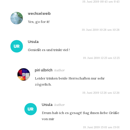
19. Juni 2019 09:43 um 9:43
sagt:
wechselweib
Yes, go for it!
19. Juni 2019 10:28 um 10:28
sagt:
Ursula
Genießt es und trinkt viel !
19. Juni 2019 12:25 um 12:25
sagt:
piri ulbrich
Leider trinken beide Herrschaften nur sehr
zögerlich.
19. Juni 2019 12:26 um 12:26
sagt:
Ursula
Drum hab ich es gesagt! Sag ihnen liebe Grüße
von mir
19. Juni 2019 15:01 um 15:01