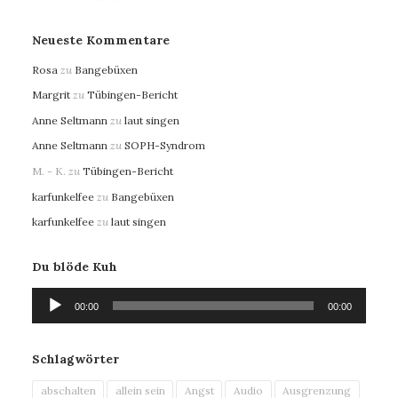
Neueste Kommentare
Rosa
zu
Bangebüxen
Margrit
zu
Tübingen-Bericht
Anne Seltmann
zu
laut singen
Anne Seltmann
zu
SOPH-Syndrom
M. - K.
zu
Tübingen-Bericht
karfunkelfee
zu
Bangebüxen
karfunkelfee
zu
laut singen
Du blöde Kuh
Audio-
00:00
00:00
Player
Schlagwörter
abschalten
allein sein
Angst
Audio
Ausgrenzung