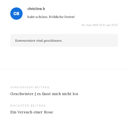
sagt:
christine b
habt schöne, fröhliche ferien!
19. Juni 2019 15:57 um 15:57
Kommentare sind geschlossen.
Beitragsnavigation
VORHERIGER BEITRAG:
Geschwister | es lässt mich nicht los
NÄCHSTER BEITRAG:
Ein Versuch einer Rose