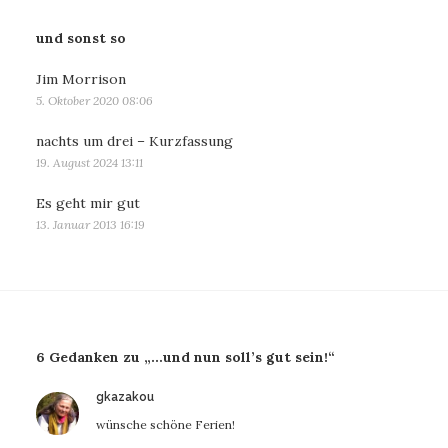
und sonst so
Jim Morrison
5. Oktober 2020 08:06
nachts um drei – Kurzfassung
19. August 2024 13:11
Es geht mir gut
13. Januar 2013 16:19
6 Gedanken zu „…und nun soll’s gut sein!“
sagt:
gkazakou
wünsche schöne Ferien!