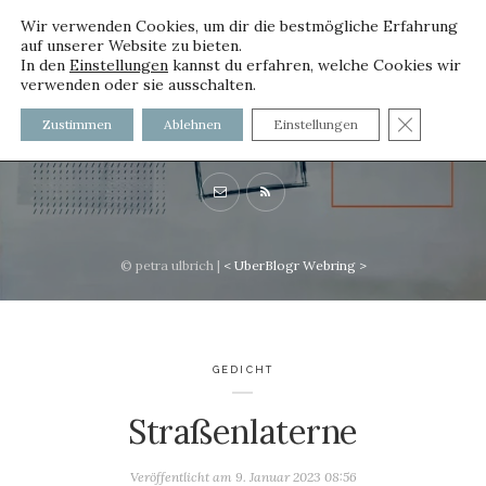
Wir verwenden Cookies, um dir die bestmögliche Erfahrung
auf unserer Website zu bieten.
In den
Einstellungen
kannst du erfahren, welche Cookies wir
verwenden oder sie ausschalten.
voller worte
GDPR C
Zustimmen
Ablehnen
Einstellungen
mit und ohne Innenfutter
© petra ulbrich |
<
UberBlogr Webring
>
GEDICHT
Straßenlaterne
Veröffentlicht am
9. Januar 2023 08:56