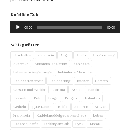
Du blöde Kuh
Audio-
00:00
00:00
Player
Schlagwörter
abschalten
allein sein
Angst
Audio
Ausgrenzung
Autismus
Autismus-Spektrum
behindert
behinderte Angehörige
behinderte Menschen
Behindertenarbeit
Behinderung
Bücher
Carsten
Carsten und Wiebke
Corona
Essen
Familie
Fassade
Foto
Frage
Fragen
Gedanken
Gedicht
gute Laune
Helfer
Junioren
Kotzen
krank sein
Kuddelmuddelgedankenchaos
Leben
Lebensqualität
Lieblingsmusik
Lyrik
MamS