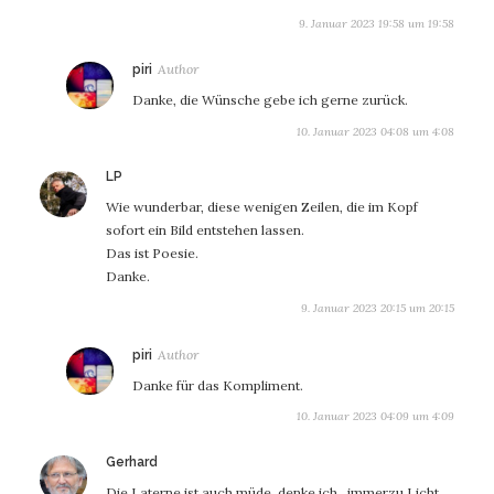
9. Januar 2023 19:58 um 19:58
sagt:
piri
Danke, die Wünsche gebe ich gerne zurück.
10. Januar 2023 04:08 um 4:08
sagt:
LP
Wie wunderbar, diese wenigen Zeilen, die im Kopf
sofort ein Bild entstehen lassen.
Das ist Poesie.
Danke.
9. Januar 2023 20:15 um 20:15
sagt:
piri
Danke für das Kompliment.
10. Januar 2023 04:09 um 4:09
sagt:
Gerhard
Die Laterne ist auch müde, denke ich…immerzu Licht