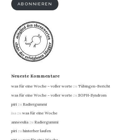
ABONNIEREN
Neueste Kommentare
was für eine Woche – voller worte
zu
Tübingen-Bericht
was für eine Woche – voller worte
zu
SOPH-Syndrom
piri
zu
Radiergummi
isa
zu
was für eine Woche
anneeulia
zu
Radiergummi
piri
zu
hinterher laufen
piri
zu
was für eine Woche