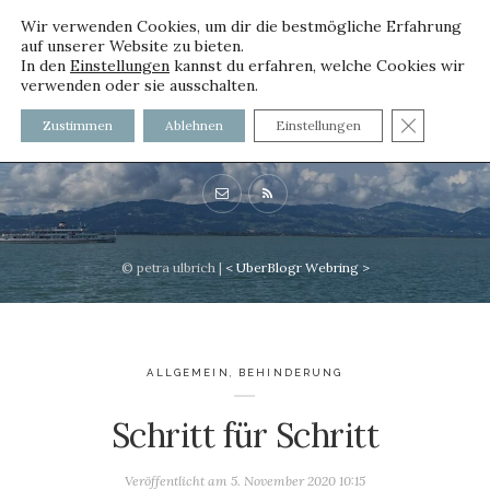
Wir verwenden Cookies, um dir die bestmögliche Erfahrung
auf unserer Website zu bieten.
In den
Einstellungen
kannst du erfahren, welche Cookies wir
verwenden oder sie ausschalten.
voller worte
GDPR C
Zustimmen
Ablehnen
Einstellungen
mit und ohne Innenfutter
© petra ulbrich |
<
UberBlogr Webring
>
ALLGEMEIN
,
BEHINDERUNG
Schritt für Schritt
Veröffentlicht am
5. November 2020 10:15