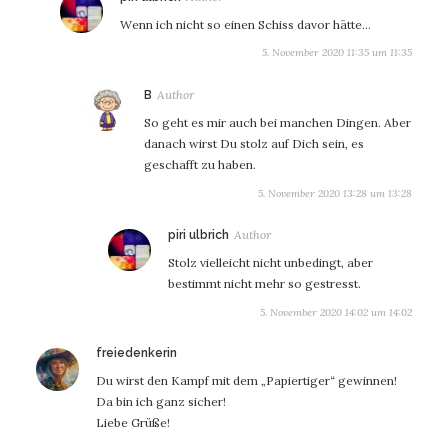
Wenn ich nicht so einen Schiss davor hätte…
5. November 2020 11:35 um 11:35
sagt:
B
So geht es mir auch bei manchen Dingen. Aber
danach wirst Du stolz auf Dich sein, es
geschafft zu haben.
5. November 2020 13:28 um 13:28
sagt:
piri ulbrich
Stolz vielleicht nicht unbedingt, aber
bestimmt nicht mehr so gestresst.
5. November 2020 14:02 um 14:02
sagt:
freiedenkerin
Du wirst den Kampf mit dem „Papiertiger“ gewinnen!
Da bin ich ganz sicher!
Liebe Grüße!