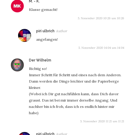
sagt:
M. - K.
Klasse gemacht!
5. November 2020 10:26 um 10:26
sagt:
piri ulbrich
angefangen!
5. November 2020 14:04 um 14:04
sagt:
Der Wilhelm
Richtig so!
Immer Schritt für Schritt und eines nach dem Anderen.
Dann werden die Dinge leichter und die Papierberge
kleiner.
(Wobei ich Dir gut nachfühlen kann, dass Dich davor
graust. Das ist bei mir immer derselbe Angang. Und
nachher bin ich froh, dass ich es endlich hinter mir
habe)
5. November 2020 11:21 um 11:21
sagt:
piri ulbrich