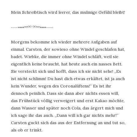
Mein Schreibtisch wird leerer, das mulmige Gefühl bleibt!
∙∙∙∙∙·▫▫▫▫ᵒᵒᵒᴼᴼ ᴼᴼᵒᵒᵒ▫▫▫▫∙∙∙∙∙·
Morgens bekomme ich wieder mehrere Aufgaben auf
einmal. Carsten, der sowieso ohne Windel geschlafen hat,
badet. Wiebke, die immer ohne Windel schläft, weil sie
eigentlich keine braucht, hat heute auch ein nasses Bett.
Sie versteckt sich und hofft, dass ich sie nicht sehe! „Es
ist nicht schlimm! Du hast dich etwas erkältet, ist ja auch
kein Wunder, wegen des Coronalüftens!“ Es ist ihr
dennoch peinlich. Dass sie dann aber nichts essen will,
das Frühstück völlig verweigert und erst Kakao möchte,
dann Wasser und später noch Cola, das ärgert mich und
ich sage ihr das auch. „Dann will ich gar nichts mehr!“
Carsten guckt sich das aus der Entfernung an und tut so,
als ob er trinkt.