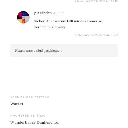
5. November 2020 14:43 um 14:43
sagt:
piri ulbrich
Sicher! Aber warum fällt mir das immer so
verdammt schwer?
5. November 2020 15:22 um 15:22
Kommentare sind geschlossen.
Beitragsnavigation
VORHERIGER BEITRAG:
Wartet
NÄCHSTER BEITRAG:
Wunderbares Dankeschön