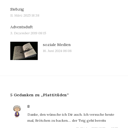
Siebzig
11. März 2025 18:38
Adventsduft
3. Dezember 2019 08:15
soziale Medien
16. Juni 2024 06:08
5 Gedanken zu „Plattitüden“
sagt:
B
Danke, den wünsche ich Dir auch. Ich versuche heute
mal, Brötchen zu backen…. der Teig geht bereits