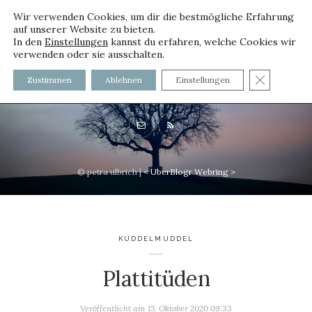
Wir verwenden Cookies, um dir die bestmögliche Erfahrung
auf unserer Website zu bieten.
In den
Einstellungen
kannst du erfahren, welche Cookies wir
verwenden oder sie ausschalten.
voller worte - mit und ohne
GDPR C
Zustimmen
Ablehnen
Einstellungen
Innenfutter
© petra ulbrich |
<
UberBlogr Webring
>
KUDDELMUDDEL
Plattitüden
Veröffentlicht am
15. Oktober 2020 09:33