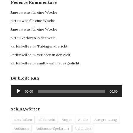
Neueste Kommentare
Jane
zu
was für eine Woche
piri
zu
was für eine Woche
Jane
zu
was für eine Woche
piri
zu
verloren in der Welt
karfunkelfee
zu
Tübingen-Bericht
karfunkelfee
zu
verloren in der Welt
karfunkelfee
zu
sanft – ein Liebesgedicht
Du blöde Kuh
Audio-
00:00
00:00
Player
Schlagwörter
abschalten
allein sein
Angst
Audio
Ausgrenzung
Autismus
Autismus-Spektrum
behindert