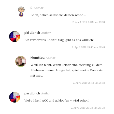
sagt:
B
Eben, haben selbst die kleinen schon….
2. April 2019 19:18 um 19:18
sagt:
piri ulbrich
Ein verhorntes Loch? Ulkig, gibt es das wirklich!
2. April 2019 19:48 um 19:48
sagt:
Momfilou
Weiß ich nicht. Wenn keiner eine Meinung zu dem
Pfeifen in meiner Lunge hat, spielt meine Fantasie
mit mir…
2. April 2019 21:18 um 21:18
sagt:
piri ulbrich
Viel trinken! ACC und abklopfen – wird schon!
2. April 2019 20:08 um 20:08