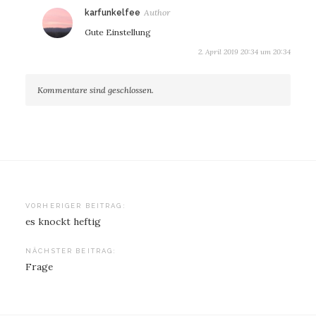
sagt:
karfunkelfee
Gute Einstellung
2. April 2019 20:34 um 20:34
Kommentare sind geschlossen.
Beitragsnavigation
VORHERIGER BEITRAG:
es knockt heftig
NÄCHSTER BEITRAG:
Frage