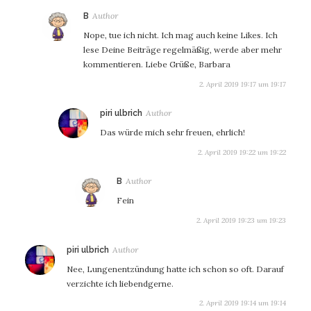
sagt:
B
Nope, tue ich nicht. Ich mag auch keine Likes. Ich
lese Deine Beiträge regelmäßig, werde aber mehr
kommentieren. Liebe Grüße, Barbara
2. April 2019 19:17 um 19:17
sagt:
piri ulbrich
Das würde mich sehr freuen, ehrlich!
2. April 2019 19:22 um 19:22
sagt:
B
Fein
2. April 2019 19:23 um 19:23
sagt:
piri ulbrich
Nee, Lungenentzündung hatte ich schon so oft. Darauf
verzichte ich liebendgerne.
2. April 2019 19:14 um 19:14