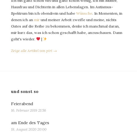
Ich bin ganz schön viel und ganz schön wenig, ich bin Mutter,
Hausfrau und Dichterin in allen Lebenslagen. Im Autismus-
Spektrum bin ich obendrein und habe
Wünsche
. In Momenten, in
denen ich an
mir
und meiner Arbeit zweifle und meine, nichts
Gutes auf die Reihe zu bekommen, denke ich manchmal daran,
mir kurz das, was ich schon geschafft habe, anzuschauen. Dann
geht's wieder.
|
Zeige alle Artikel von piri →
und sonst so
Feierabend
16. Februar 2019 21:56
am Ende des Tages
18. August 2020 20:00