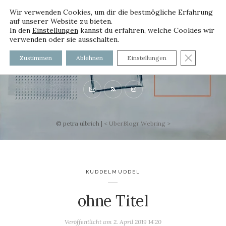
Wir verwenden Cookies, um dir die bestmögliche Erfahrung
auf unserer Website zu bieten.
In den
Einstellungen
kannst du erfahren, welche Cookies wir
verwenden oder sie ausschalten.
voller worte
GDPR C
Zustimmen
Ablehnen
Einstellungen
mit und ohne Innenfutter
© petra ulbrich |
<
UberBlogr Webring
>
KUDDELMUDDEL
ohne Titel
Veröffentlicht am
2. April 2019 14:20