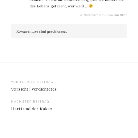
des Lebens gefallen“, wer weiß …
5. November 2019 18:57 um 18:57
Kommentare sind geschlossen.
Beitragsnavigation
VORHERIGER BEITRAG:
Vorsicht | verdichtetes
NÄCHSTER BEITRAG:
Harti und der Kakao