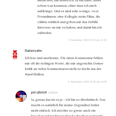
Menschen, mit denen ich zu tun habe, muss
schon was kommen, ohne dass ich mich
aufdränge. Und es sind sehr wenige, zwei
Freundinnen, eine Kollegin, mein Filius, die
zählen wirklich und geben mir das Gefühl
Interesse an mir zu haben, und damit bin ich
zufrieden.
5. November 2019 11:05 um 11:05
sagt:
Rabenzahn
Ich lese und anerkenne. Für einen Kommentar fehlen
mir oft die richtigen Worte, die mir angesichts Deiner
Kritik an vielen Kommentaren nicht so leicht aus der
Hand fließen.
4. November 2019 14:55 um 14:55
sagt:
piri ulbrich
Ja, genau das ist es ja – ich bin so überkritisch. Das
macht es natürlich für meine Gegenüber leider
nicht einfach. Ich möchte so gerne auch ein
bisschen mit leichterer Hand schreiben und nicht