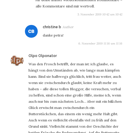
alle Kommentare sind mir wertvoll.
5. November 2019 10:42 um 10:42
sagt:
christine b
danke petra!
6. November 2019 11:16 um 11:16
sagt:
Olpo Olponator
Was den Frosch betrifft, der man ist: ich glaube, es
hängt von den Umständen ab, wie lange man kämpfen
kann. Sind sie halbwegs glücklich, tritt frau weiter, auch
wenn sie zwischendurch glaubt, keine Kraft mehr zu
haben – alle diese tollen Blogger, die versuchen, verbal
zu helfen, sind schon eine große Hilfe, meine ich, wenn
auch nur bis zum nächsten Loch… Aber mit ein bißchen
Glück erwischt man zwischendurch ein
Butterstückchen, das einem ein wenig mehr Halt gibt.
Auch wenn es vielleicht ebenfalls viel zu früh auf den
Grund sinkt. Vielleicht stammt von der Geschichte der
beiden Frösche die Redewendung „Auf die Butterseite