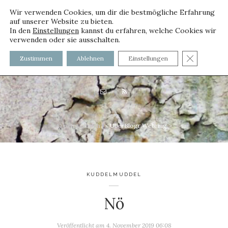
Wir verwenden Cookies, um dir die bestmögliche Erfahrung
auf unserer Website zu bieten.
In den
Einstellungen
kannst du erfahren, welche Cookies wir
verwenden oder sie ausschalten.
voller worte - mit und ohne
GDPR C
Zustimmen
Ablehnen
Einstellungen
Innenfutter
© petra ulbrich |
<
UberBlogr Webring
>
KUDDELMUDDEL
Nö
Veröffentlicht am
4. November 2019 06:08