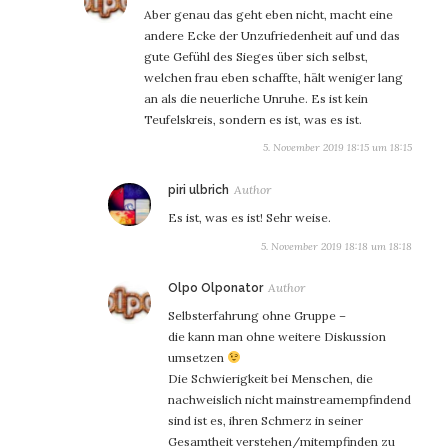
Aber genau das geht eben nicht, macht eine
andere Ecke der Unzufriedenheit auf und das
gute Gefühl des Sieges über sich selbst,
welchen frau eben schaffte, hält weniger lang
an als die neuerliche Unruhe. Es ist kein
Teufelskreis, sondern es ist, was es ist.
5. November 2019 18:15 um 18:15
sagt:
piri ulbrich
Es ist, was es ist! Sehr weise.
5. November 2019 18:18 um 18:18
sagt:
Olpo Olponator
Selbsterfahrung ohne Gruppe –
die kann man ohne weitere Diskussion
umsetzen
Die Schwierigkeit bei Menschen, die
nachweislich nicht mainstreamempfindend
sind ist es, ihren Schmerz in seiner
Gesamtheit verstehen/mitempfinden zu