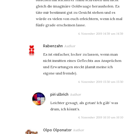
gleich die imaginäre Goldwaage herausholen. Es
täte mir bestimmt gut zu Gesicht stehen und es
würde es vielen von euch erleichtern, wenn ich mal
fünfe grade erscheinen lasse.
4. November 2019 14:59 um 14:59
sagt:
Rabenzahn
Es ist einfacher, locker zu lassen, wenn man
nicht inmitten eines Geflechts aus Ansprüchen
und Erwartungen steckt (damit meine ich
eigene und fremde).
4. November 2019 15:50 um 15:50
sagt:
piri ulbrich
Leichter gesagt, als getan! Ich gäb‘ was
drum, ich könnt‘s.
4. November 2019 16:10 um 16:10
sagt:
Olpo Olponator