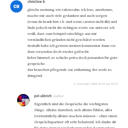
sagt:
christine b
gleiche meinung wie rabenzahn. ich lese, anerkenne,
mache mir auch viele gedanken und auch sorgen
(wenn du krank bist z.b. und wenn carsten nicht ißt) und
finde jedoch nicht die richtigen worte zur antwort. ich
weiß, dass zum beispiel ratschläge aus mir
verständlichen gründen nicht geschätzt werden.
deshalb habe ich gestern meinen kommentar dann vor
dem versenden doch wieder gelöscht.
lieber himmel, so schicke petra doch jemanden für gute
gespräche.
das brauchen pflegende zur entlastung der seele so
dringend.
5. November 2019 10:35 um 10:35
sagt:
piri ulbrich
Eigentlich sind die Gespräche die wichtigsten
Dinge. Alleine dastehen, sich alleine fühlen, alles
(vermeintlich) alleine machen müssen – ohne einen
Gesprächspartner oft sehr belastend. Ich danke dir
für deine immer wiederkommenden Kommentare –