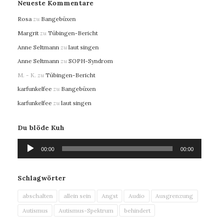
Neueste Kommentare
Rosa
zu
Bangebüxen
Margrit
zu
Tübingen-Bericht
Anne Seltmann
zu
laut singen
Anne Seltmann
zu
SOPH-Syndrom
M. - K.
zu
Tübingen-Bericht
karfunkelfee
zu
Bangebüxen
karfunkelfee
zu
laut singen
Du blöde Kuh
Audio-
00:00
00:00
Player
Schlagwörter
abschalten
allein sein
Angst
Audio
Ausgrenzung
Autismus
Autismus-Spektrum
behindert