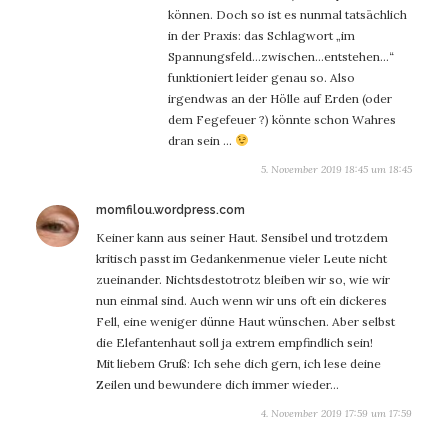
können. Doch so ist es nunmal tatsächlich
in der Praxis: das Schlagwort „im
Spannungsfeld…zwischen…entstehen…“
funktioniert leider genau so. Also
irgendwas an der Hölle auf Erden (oder
dem Fegefeuer ?) könnte schon Wahres
dran sein …
5. November 2019 18:45 um 18:45
sagt:
momfilou.wordpress.com
Keiner kann aus seiner Haut. Sensibel und trotzdem
kritisch passt im Gedankenmenue vieler Leute nicht
zueinander. Nichtsdestotrotz bleiben wir so, wie wir
nun einmal sind. Auch wenn wir uns oft ein dickeres
Fell, eine weniger dünne Haut wünschen. Aber selbst
die Elefantenhaut soll ja extrem empfindlich sein!
Mit liebem Gruß: Ich sehe dich gern, ich lese deine
Zeilen und bewundere dich immer wieder…
4. November 2019 17:59 um 17:59