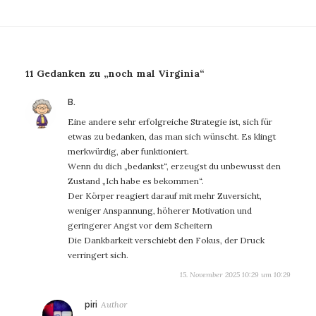
11 Gedanken zu „noch mal Virginia“
sagt:
B.
Eine andere sehr erfolgreiche Strategie ist, sich für
etwas zu bedanken, das man sich wünscht. Es klingt
merkwürdig, aber funktioniert.
Wenn du dich „bedankst“, erzeugst du unbewusst den
Zustand „Ich habe es bekommen“.
Der Körper reagiert darauf mit mehr Zuversicht,
weniger Anspannung, höherer Motivation und
geringerer Angst vor dem Scheitern
Die Dankbarkeit verschiebt den Fokus, der Druck
verringert sich.
15. November 2025 10:29 um 10:29
sagt:
piri