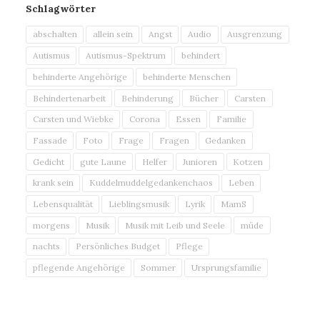
Schlagwörter
abschalten
allein sein
Angst
Audio
Ausgrenzung
Autismus
Autismus-Spektrum
behindert
behinderte Angehörige
behinderte Menschen
Behindertenarbeit
Behinderung
Bücher
Carsten
Carsten und Wiebke
Corona
Essen
Familie
Fassade
Foto
Frage
Fragen
Gedanken
Gedicht
gute Laune
Helfer
Junioren
Kotzen
krank sein
Kuddelmuddelgedankenchaos
Leben
Lebensqualität
Lieblingsmusik
Lyrik
MamS
morgens
Musik
Musik mit Leib und Seele
müde
nachts
Persönliches Budget
Pflege
pflegende Angehörige
Sommer
Ursprungsfamilie