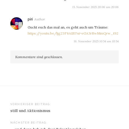
15. November 2025 20:06 um 20:06
sagt:
piri
Guckt euch das mal an, es geht auch um Träume:
https://youtu.be/ljg23F6A1SI?si=eGA3rRwMmQrw_t92
16. November 2025 10:54 um 10:54
Kommentare sind geschlossen.
Beitragsnavigation
VORHERIGER BEITRAG:
still und Aktionismus
NÄCHSTER BEITRAG: