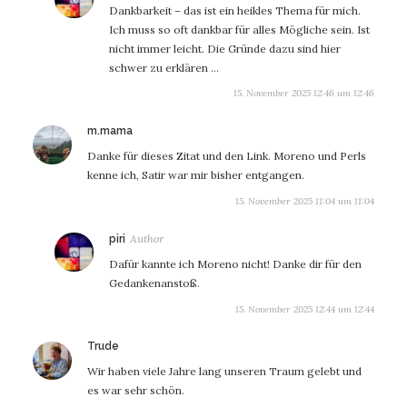
Dankbarkeit – das ist ein heikles Thema für mich.
Ich muss so oft dankbar für alles Mögliche sein. Ist
nicht immer leicht. Die Gründe dazu sind hier
schwer zu erklären …
15. November 2025 12:46 um 12:46
sagt:
m.mama
Danke für dieses Zitat und den Link. Moreno und Perls
kenne ich, Satir war mir bisher entgangen.
15. November 2025 11:04 um 11:04
sagt:
piri
Dafür kannte ich Moreno nicht! Danke dir für den
Gedankenanstoß.
15. November 2025 12:44 um 12:44
sagt:
Trude
Wir haben viele Jahre lang unseren Traum gelebt und
es war sehr schön.