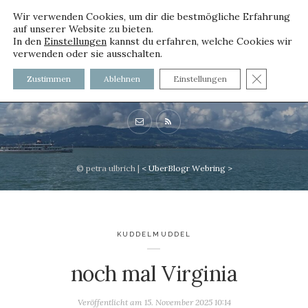
Wir verwenden Cookies, um dir die bestmögliche Erfahrung
auf unserer Website zu bieten.
In den
Einstellungen
kannst du erfahren, welche Cookies wir
verwenden oder sie ausschalten.
voller worte
GDPR C
Zustimmen
Ablehnen
Einstellungen
mit und ohne Innenfutter
© petra ulbrich |
<
UberBlogr Webring
>
KUDDELMUDDEL
noch mal Virginia
Veröffentlicht am
15. November 2025 10:14