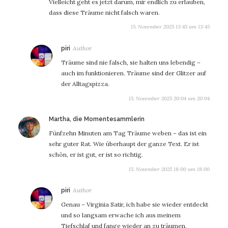
Vielleicht geht es jetzt darum, mir endlich zu erlauben,
dass diese Träume nicht falsch waren.
15. November 2025 13:45 um 13:45
sagt:
piri
Träume sind nie falsch, sie halten uns lebendig –
auch im funktionieren. Träume sind der Glitzer auf
der Alltagspizza.
15. November 2025 20:04 um 20:04
sagt:
Martha, die Momentesammlerin
Fünfzehn Minuten am Tag Träume weben – das ist ein
sehr guter Rat. Wie überhaupt der ganze Text. Er ist
schön, er ist gut, er ist so richtig.
15. November 2025 18:00 um 18:00
sagt:
piri
Genau – Virginia Satir, ich habe sie wieder entdeckt
und so langsam erwache ich aus meinem
Tiefschlaf und fange wieder an zu träumen.