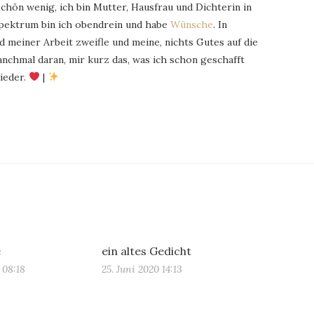
schön wenig, ich bin Mutter, Hausfrau und Dichterin in
Spektrum bin ich obendrein und habe
Wünsche
. In
 meiner Arbeit zweifle und meine, nichts Gutes auf die
chmal daran, mir kurz das, was ich schon geschafft
ieder.
|
e
ein altes Gedicht
 08:18
25. Juni 2020 14:13