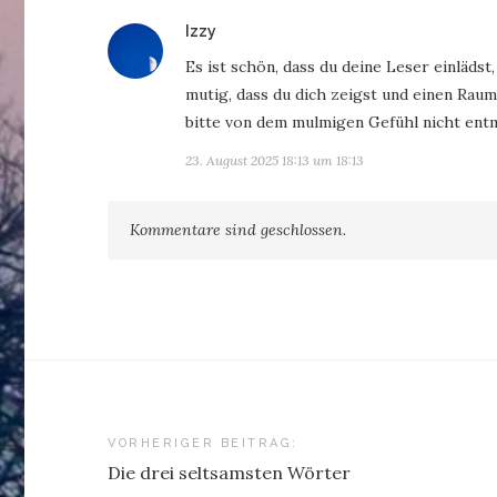
sagt:
Izzy
Es ist schön, dass du deine Leser einlädst
mutig, dass du dich zeigst und einen Raum 
bitte von dem mulmigen Gefühl nicht ent
23. August 2025 18:13 um 18:13
Kommentare sind geschlossen.
Beitragsnavigation
VORHERIGER BEITRAG:
Die drei seltsamsten Wörter