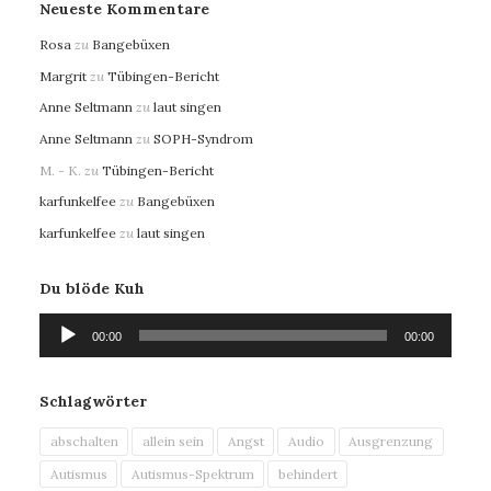
Neueste Kommentare
Rosa
zu
Bangebüxen
Margrit
zu
Tübingen-Bericht
Anne Seltmann
zu
laut singen
Anne Seltmann
zu
SOPH-Syndrom
M. - K.
zu
Tübingen-Bericht
karfunkelfee
zu
Bangebüxen
karfunkelfee
zu
laut singen
Du blöde Kuh
Audio-
00:00
00:00
Player
Schlagwörter
abschalten
allein sein
Angst
Audio
Ausgrenzung
Autismus
Autismus-Spektrum
behindert