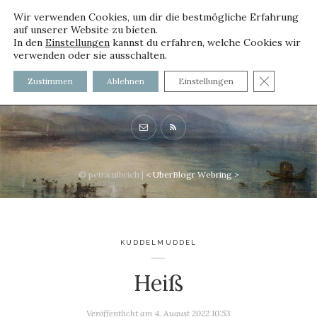
Wir verwenden Cookies, um dir die bestmögliche Erfahrung
auf unserer Website zu bieten.
In den
Einstellungen
kannst du erfahren, welche Cookies wir
verwenden oder sie ausschalten.
voller worte - mit und ohne
GDPR C
Zustimmen
Ablehnen
Einstellungen
Innenfutter
© petra ulbrich |
<
UberBlogr Webring
>
KUDDELMUDDEL
Heiß
Veröffentlicht am
4. August 2022 10:53