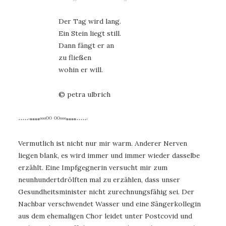
Der Tag wird lang.
Ein Stein liegt still.
Dann fängt er an
zu fließen
wohin er will.
© petra ulbrich
∙∙∙∙∙·▫▫▫▫ᵒᵒᵒᴼᴼ ᴼᴼᵒᵒᵒ▫▫▫▫∙∙∙∙∙·
Vermutlich ist nicht nur mir warm. Anderer Nerven
liegen blank, es wird immer und immer wieder dasselbe
erzählt. Eine Impfgegnerin versucht mir zum
neunhundertdrölften mal zu erzählen, dass unser
Gesundheitsminister nicht zurechnungsfähig sei. Der
Nachbar verschwendet Wasser und eine Sängerkollegin
aus dem ehemaligen Chor leidet unter Postcovid und