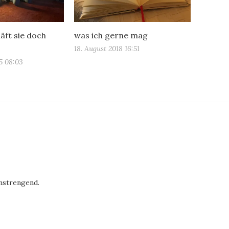
läft sie doch
was ich gerne mag
18. August 2018 16:51
5 08:03
anstrengend.