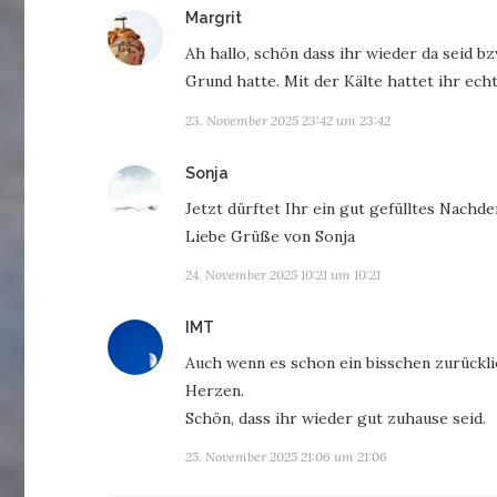
sagt:
Margrit
Ah hallo, schön dass ihr wieder da seid b
Grund hatte. Mit der Kälte hattet ihr ech
23. November 2025 23:42 um 23:42
sagt:
Sonja
Jetzt dürftet Ihr ein gut gefülltes Nach
Liebe Grüße von Sonja
24. November 2025 10:21 um 10:21
sagt:
IMT
Auch wenn es schon ein bisschen zurücklie
Herzen.
Schön, dass ihr wieder gut zuhause seid.
25. November 2025 21:06 um 21:06