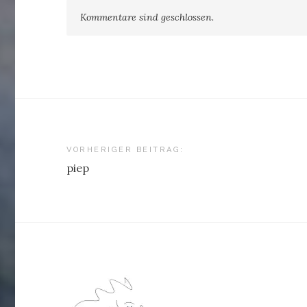
Kommentare sind geschlossen.
Beitragsnavigation
VORHERIGER BEITRAG:
piep