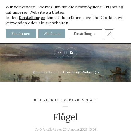
Wir verwenden Cookies, um dir die bestmögliche Erfahrung
auf unserer Website zu bieten.
In den
Einstellungen
kannst du erfahren, welche Cookies wir
verwenden oder sie ausschalten.
voller worte - mit und ohne
GDPR C
Zustimmen
Ablehnen
Einstellungen
Innenfutter
© petra ulbrich |
<
UberBlogr Webring
>
BEHINDERUNG
,
GEDANKENCHAOS
Flügel
Veröffentlicht am
26. August 2023 10:08