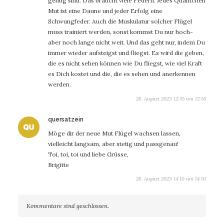
genug sind. Das braucht viele Federn. Jedes Quäntchen
Mut ist eine Daune und jeder Erfolg eine
Schwungfeder. Auch die Muskulatur solcher Flügel
muss trainiert werden, sonst kommst Du nur hoch-
aber noch lange nicht weit. Und das geht nur, indem Du
immer wieder aufsteigst und fliegst. Es wird die geben,
die es nicht sehen können wie Du fliegst, wie viel Kraft
es Dich kostet und die, die es sehen und anerkennen
werden.
26. August 2023 12:55 um 12:55
sagt:
quersatzein
Möge dir der neue Mut Flügel wachsen lassen,
vielleicht langsam, aber stetig und passgenau!
Toi, toi, toi und liebe Grüsse,
Brigitte
26. August 2023 14:10 um 14:10
Kommentare sind geschlossen.