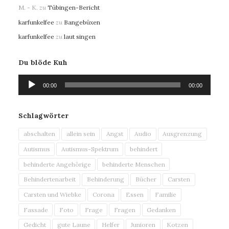
M. - K.
zu
Tübingen-Bericht
karfunkelfee
zu
Bangebüxen
karfunkelfee
zu
laut singen
Du blöde Kuh
Audio-
00:00
00:00
Player
Schlagwörter
abschalten
allein sein
Angst
Audio
Ausgrenzung
Autismus
Autismus-Spektrum
behindert
behinderte Angehörige
behinderte Menschen
Behindertenarbeit
Behinderung
Bücher
Carsten
Carsten und Wiebke
Corona
Essen
Familie
Fassade
Foto
Frage
Fragen
Gedanken
Gedicht
gute Laune
Helfer
Junioren
Kotzen