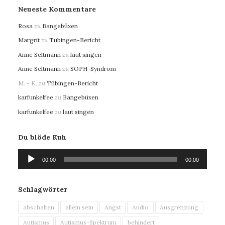
Neueste Kommentare
Rosa
zu
Bangebüxen
Margrit
zu
Tübingen-Bericht
Anne Seltmann
zu
laut singen
Anne Seltmann
zu
SOPH-Syndrom
M. - K.
zu
Tübingen-Bericht
karfunkelfee
zu
Bangebüxen
karfunkelfee
zu
laut singen
Du blöde Kuh
Audio-
00:00
00:00
Player
Schlagwörter
abschalten
allein sein
Angst
Audio
Ausgrenzung
Autismus
Autismus-Spektrum
behindert