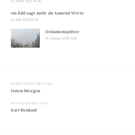
12. April 2025 14:26
ein Bild sagt mehr als tausend Worte
12. Juli 2025 07:52
Gedankensplitter
16. Januar 2019 11:18
Beitragsnavigation
VORHERIGER BEITRAG:
Guten Morgen
NÄCHSTER BEITRAG:
Karl Neukauf