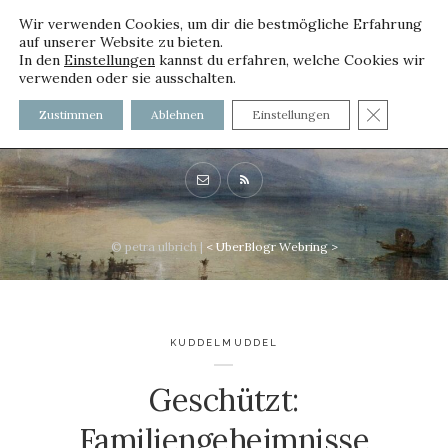
Wir verwenden Cookies, um dir die bestmögliche Erfahrung
auf unserer Website zu bieten.
In den
Einstellungen
kannst du erfahren, welche Cookies wir
verwenden oder sie ausschalten.
voller worte - mit und ohne
GDPR C
Zustimmen
Ablehnen
Einstellungen
Innenfutter
© petra ulbrich |
<
UberBlogr Webring
>
KUDDELMUDDEL
Geschützt:
Familiengeheimnisse