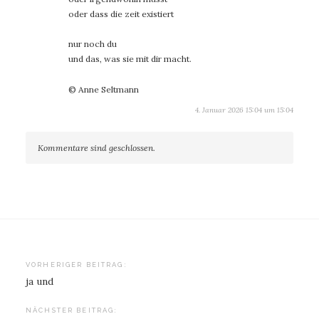
oder dass die zeit existiert
nur noch du
und das, was sie mit dir macht.
© Anne Seltmann
4. Januar 2026 15:04 um 15:04
Kommentare sind geschlossen.
Beitragsnavigation
VORHERIGER BEITRAG:
ja und
NÄCHSTER BEITRAG: