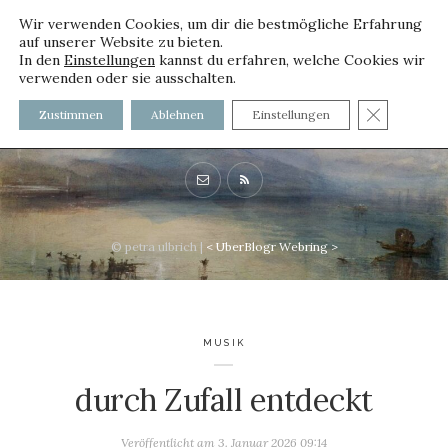
Wir verwenden Cookies, um dir die bestmögliche Erfahrung
auf unserer Website zu bieten.
In den
Einstellungen
kannst du erfahren, welche Cookies wir
verwenden oder sie ausschalten.
voller worte - mit und ohne
GDPR C
Zustimmen
Ablehnen
Einstellungen
Innenfutter
© petra ulbrich |
<
UberBlogr Webring
>
MUSIK
durch Zufall entdeckt
Veröffentlicht am
3. Januar 2026 09:14