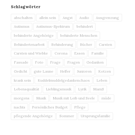
Schlagwörter
abschalten
allein sein
Angst
Audio
Ausgrenzung
Autismus
Autismus-Spektrum
behindert
behinderte Angehörige
behinderte Menschen
Behindertenarbeit
Behinderung
Bücher
Carsten
Carsten und Wiebke
Corona
Essen
Familie
Fassade
Foto
Frage
Fragen
Gedanken
Gedicht
gute Laune
Helfer
Junioren
Kotzen
krank sein
Kuddelmuddelgedankenchaos
Leben
Lebensqualität
Lieblingsmusik
Lyrik
MamS
morgens
Musik
Musik mit Leib und Seele
müde
nachts
Persönliches Budget
Pflege
pflegende Angehörige
Sommer
Ursprungsfamilie