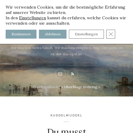
Wir verwenden Cookies, um dir die bestmögliche Erfahrung
auf unserer Website zu bieten.
In den
Einstellungen
kannst du erfahren, welche Cookies wir
verwenden oder sie ausschalten.
voller worte - mit und ohne
GDPR C
Zustimmen
Ablehnen
Einstellungen
Innenfutter
Wir machen vieles falsch. Wir machen einiges richtig. Die Liebe ist
es, der das egal ist.
© petra ulbrich |
<
UberBlogr Webring
>
KUDDELMUDDEL
Du musst