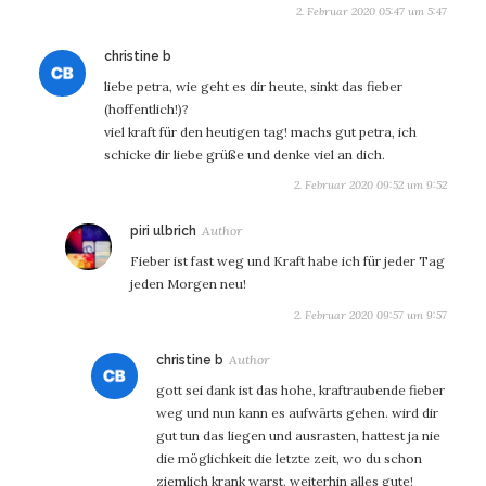
2. Februar 2020 05:47 um 5:47
sagt:
christine b
liebe petra, wie geht es dir heute, sinkt das fieber
(hoffentlich!)?
viel kraft für den heutigen tag! machs gut petra, ich
schicke dir liebe grüße und denke viel an dich.
2. Februar 2020 09:52 um 9:52
sagt:
piri ulbrich
Fieber ist fast weg und Kraft habe ich für jeder Tag
jeden Morgen neu!
2. Februar 2020 09:57 um 9:57
sagt:
christine b
gott sei dank ist das hohe, kraftraubende fieber
weg und nun kann es aufwärts gehen. wird dir
gut tun das liegen und ausrasten, hattest ja nie
die möglichkeit die letzte zeit, wo du schon
ziemlich krank warst. weiterhin alles gute!