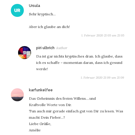
sagt:
Ursula
Sehr kryptisch…
Aber ich glaube an dich!
1. Februar 2020 21:05 um 21:05
sagt:
piri ulbrich
Da ist gar nichts kryptisches dran. Ich glaube, dass
ich es schaffe – momentan daran, dass ich gesund
werde!
1. Februar 2020 21:09 um 21:09
sagt:
karfunkelfee
Das Geheimnis des freien Willens….und
Kraftvolle Worte von Dir.
Tun auch mir gerade einfach gut von Dir zu lesen. Was
macht Dein Fieber…?
Liebe Grüße,
Amélie