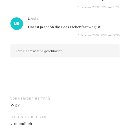
2. Februar 2020 18:29 um 18:29
sagt:
Ursula
Das ist ja schön dass das Fieber fast weg ist!
2. Februar 2020 12:30 um 12:30
Kommentare sind geschlossen.
Beitragsnavigation
VORHERIGER BEITRAG:
Wie?
NÄCHSTER BEITRAG:
von endlich