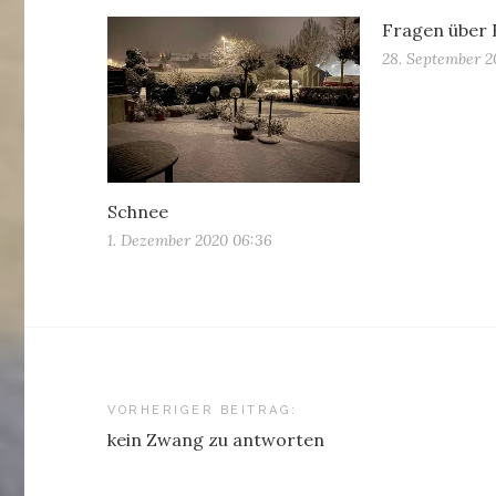
Fragen über
28. September 2
Schnee
1. Dezember 2020 06:36
Beitragsnavigation
VORHERIGER BEITRAG:
kein Zwang zu antworten