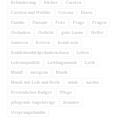
Behinderung
Bücher
Carsten
Carsten und Wiebke
Corona
Essen
Familie
Fassade
Foto
Frage
Fragen
Gedanken
Gedicht
gute Laune
Helfer
Junioren
Kotzen
krank sein
Kuddelmuddelgedankenchaos
Leben
Lebensqualität
Lieblingsmusik
Lyrik
MamS
morgens
Musik
Musik mit Leib und Seele
müde
nachts
Persönliches Budget
Pflege
pflegende Angehörige
Sommer
Ursprungsfamilie