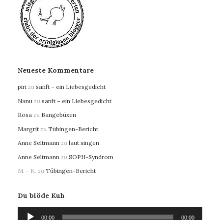
Neueste Kommentare
piri
zu
sanft – ein Liebesgedicht
Nanu
zu
sanft – ein Liebesgedicht
Rosa
zu
Bangebüxen
Margrit
zu
Tübingen-Bericht
Anne Seltmann
zu
laut singen
Anne Seltmann
zu
SOPH-Syndrom
M. - K.
zu
Tübingen-Bericht
Du blöde Kuh
Audio-
00:00
00:00