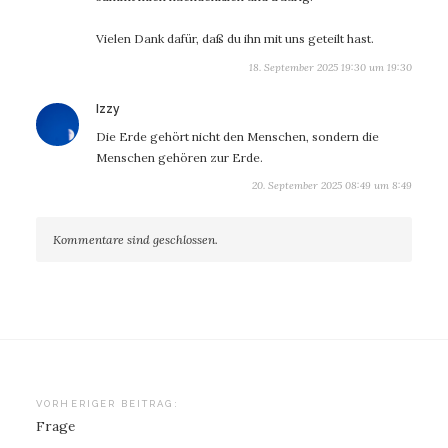
Vielen Dank dafür, daß du ihn mit uns geteilt hast.
18. September 2025 19:30 um 19:30
sagt:
Izzy
Die Erde gehört nicht den Menschen, sondern die
Menschen gehören zur Erde.
20. September 2025 08:49 um 8:49
Kommentare sind geschlossen.
Beitragsnavigation
VORHERIGER BEITRAG:
Frage