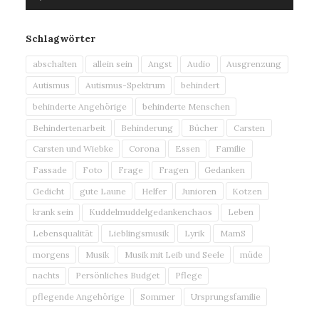
Player
Schlagwörter
abschalten
allein sein
Angst
Audio
Ausgrenzung
Autismus
Autismus-Spektrum
behindert
behinderte Angehörige
behinderte Menschen
Behindertenarbeit
Behinderung
Bücher
Carsten
Carsten und Wiebke
Corona
Essen
Familie
Fassade
Foto
Frage
Fragen
Gedanken
Gedicht
gute Laune
Helfer
Junioren
Kotzen
krank sein
Kuddelmuddelgedankenchaos
Leben
Lebensqualität
Lieblingsmusik
Lyrik
MamS
morgens
Musik
Musik mit Leib und Seele
müde
nachts
Persönliches Budget
Pflege
pflegende Angehörige
Sommer
Ursprungsfamilie