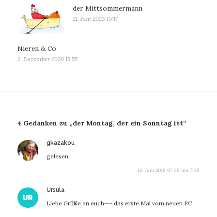
der Mittsommermann
21. Juni 2023 10:17
Nieren & Co
2. Dezember 2020 15:55
4 Gedanken zu „der Montag, der ein Sonntag ist“
sagt:
gkazakou
gelesen.
10. Juni 2019 07:39 um 7:39
sagt:
Ursula
Liebe Grüße an euch—– das erste Mal vom neuen PC