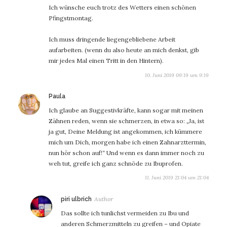
Ich wünsche euch trotz des Wetters einen schönen
Pfingstmontag.
Ich muss dringende liegengebliebene Arbeit
aufarbeiten. (wenn du also heute an mich denkst, gib
mir jedes Mal einen Tritt in den Hintern).
10. Juni 2019 09:19 um 9:19
sagt:
Paula
Ich glaube an Suggestivkräfte, kann sogar mit meinen
Zähnen reden, wenn sie schmerzen, in etwa so: „Ja, ist
ja gut, Deine Meldung ist angekommen, ich kümmere
mich um Dich, morgen habe ich einen Zahnarzttermin,
nun hör schon auf!“ Und wenn es dann immer noch zu
weh tut, greife ich ganz schnöde zu Ibuprofen.
11. Juni 2019 21:04 um 21:04
sagt:
piri ulbrich
Das sollte ich tunlichst vermeiden zu Ibu und
anderen Schmerzmitteln zu greifen – und Opiate