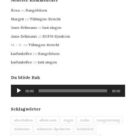
Neueste Kommentare
Rosa
zu
Bangebüxen
Margrit
zu
Tübingen-Bericht
Anne Seltmann
zu
laut singen
Anne Seltmann
zu
SOPH-Syndrom
M. - K.
zu
Tübingen-Bericht
karfunkelfee
zu
Bangebüxen
karfunkelfee
zu
laut singen
Du blöde Kuh
Audio-
00:00
00:00
Player
Schlagwörter
abschalten
allein sein
Angst
Audio
Ausgrenzung
Autismus
Autismus-Spektrum
behindert