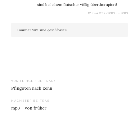
sind bei einem Ratscher völlig übertherapiert!
12. Juni 2019 08:03 um 8:03
Kommentare sind geschlossen.
Beitragsnavigation
VORHERIGER BEITRAG:
Pfingsten nach zehn
NÄCHSTER BEITRAG:
mp3 – von früher