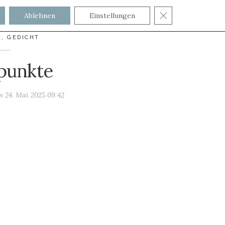
GDPR COOKIE
Ablehnen
Einstellungen
E
,
GEDICHT
kpunkte
am
24. Mai 2025 09:42