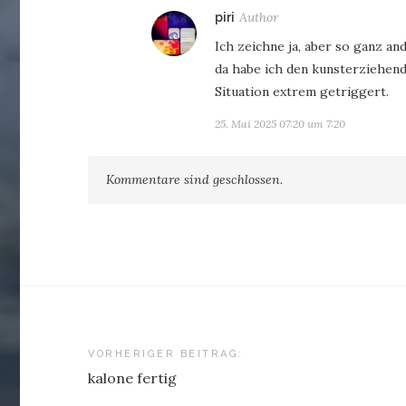
sagt:
piri
Ich zeichne ja, aber so ganz an
da habe ich den kunsterziehend
Situation extrem getriggert.
25. Mai 2025 07:20 um 7:20
Kommentare sind geschlossen.
Beitragsnavigation
VORHERIGER BEITRAG:
kalone fertig