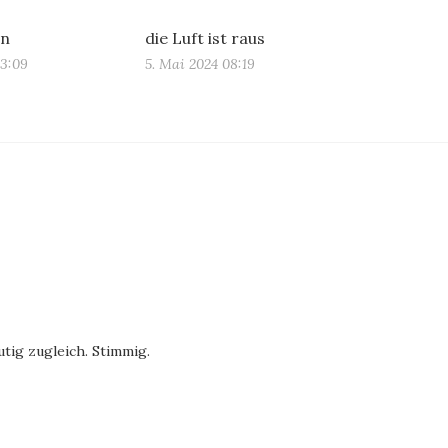
en
die Luft ist raus
13:09
5. Mai 2024 08:19
tig zugleich. Stimmig.