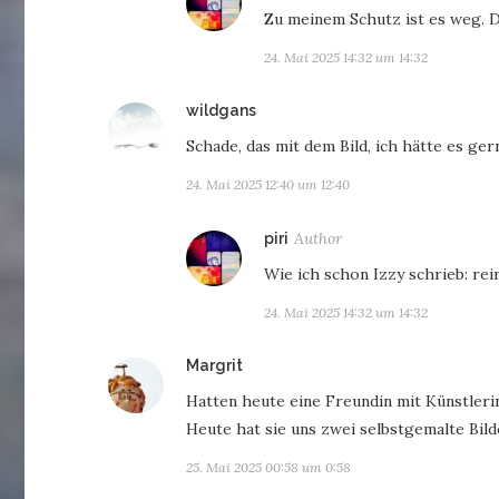
Zu meinem Schutz ist es weg. 
24. Mai 2025 14:32 um 14:32
sagt:
wildgans
Schade, das mit dem Bild, ich hätte es ger
24. Mai 2025 12:40 um 12:40
sagt:
piri
Wie ich schon Izzy schrieb: re
24. Mai 2025 14:32 um 14:32
sagt:
Margrit
Hatten heute eine Freundin mit Künstle
Heute hat sie uns zwei selbstgemalte Bil
25. Mai 2025 00:58 um 0:58