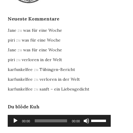
Neueste Kommentare
Jane
zu
was für eine Woche
piri
zu
was für eine Woche
Jane
zu
was für eine Woche
piri
zu
verloren in der Welt
karfunkelfee
zu
Tübingen-Bericht
karfunkelfee
zu
verloren in der Welt
karfunkelfee
zu
sanft – ein Liebesgedicht
Du blöde Kuh
Audio-
Pfeiltasten
00:00
00:00
Player
Hoch/Runter
benutzen,