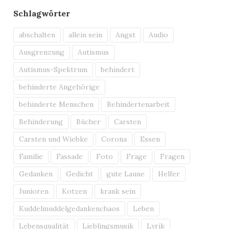
um
Schlagwörter
die
Lautstärke
abschalten
allein sein
Angst
Audio
zu
Ausgrenzung
Autismus
regeln.
Autismus-Spektrum
behindert
behinderte Angehörige
behinderte Menschen
Behindertenarbeit
Behinderung
Bücher
Carsten
Carsten und Wiebke
Corona
Essen
Familie
Fassade
Foto
Frage
Fragen
Gedanken
Gedicht
gute Laune
Helfer
Junioren
Kotzen
krank sein
Kuddelmuddelgedankenchaos
Leben
Lebensqualität
Lieblingsmusik
Lyrik