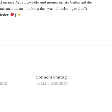
 meiner Arbeit zweifle und meine, nichts Gutes auf die
chmal daran, mir kurz das, was ich schon geschafft
ieder.
|
Sonnensonntag
10:21
15. März 2020 09:34