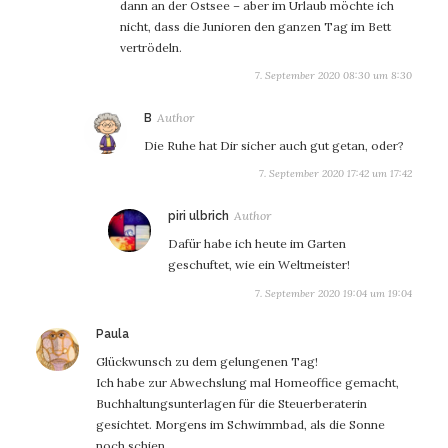
dann an der Ostsee – aber im Urlaub möchte ich
nicht, dass die Junioren den ganzen Tag im Bett
vertrödeln.
7. September 2020 08:30 um 8:30
sagt:
B
Die Ruhe hat Dir sicher auch gut getan, oder?
7. September 2020 17:42 um 17:42
sagt:
piri ulbrich
Dafür habe ich heute im Garten
geschuftet, wie ein Weltmeister!
7. September 2020 19:04 um 19:04
sagt:
Paula
Glückwunsch zu dem gelungenen Tag!
Ich habe zur Abwechslung mal Homeoffice gemacht,
Buchhaltungsunterlagen für die Steuerberaterin
gesichtet. Morgens im Schwimmbad, als die Sonne
noch schien.