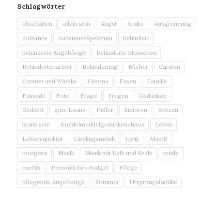
Schlagwörter
abschalten
allein sein
Angst
Audio
Ausgrenzung
Autismus
Autismus-Spektrum
behindert
behinderte Angehörige
behinderte Menschen
Behindertenarbeit
Behinderung
Bücher
Carsten
Carsten und Wiebke
Corona
Essen
Familie
Fassade
Foto
Frage
Fragen
Gedanken
Gedicht
gute Laune
Helfer
Junioren
Kotzen
krank sein
Kuddelmuddelgedankenchaos
Leben
Lebensqualität
Lieblingsmusik
Lyrik
MamS
morgens
Musik
Musik mit Leib und Seele
müde
nachts
Persönliches Budget
Pflege
pflegende Angehörige
Sommer
Ursprungsfamilie