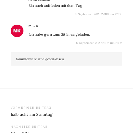
Bin auch zufrieden mit dem Tag.
6. September 2020 22:00 um 22:00
sagt:
M. - K.
Ich habe gern zum Sit In eingeladen.
6. September 2020 23:15 um 23:15
Kommentare sind geschlossen.
Beitragsnavigation
VORHERIGER BEITRAG:
halb acht am Sonntag
NÄCHSTER BEITRAG: