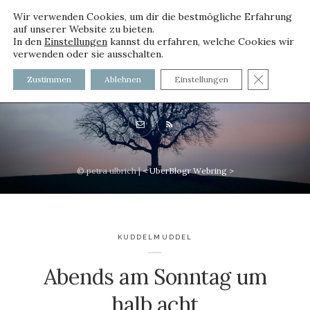
Wir verwenden Cookies, um dir die bestmögliche Erfahrung
auf unserer Website zu bieten.
In den
Einstellungen
kannst du erfahren, welche Cookies wir
verwenden oder sie ausschalten.
voller worte - mit und ohne
GDPR C
Zustimmen
Ablehnen
Einstellungen
Innenfutter
© petra ulbrich |
<
UberBlogr Webring
>
KUDDELMUDDEL
Abends am Sonntag um
halb acht