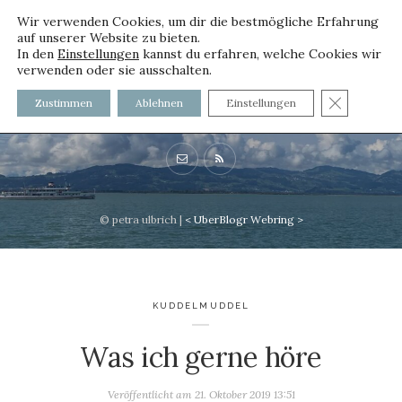
Wir verwenden Cookies, um dir die bestmögliche Erfahrung
auf unserer Website zu bieten.
In den
Einstellungen
kannst du erfahren, welche Cookies wir
verwenden oder sie ausschalten.
voller worte
GDPR C
Zustimmen
Ablehnen
Einstellungen
mit und ohne Innenfutter
© petra ulbrich |
<
UberBlogr Webring
>
KUDDELMUDDEL
Was ich gerne höre
Veröffentlicht am
21. Oktober 2019 13:51