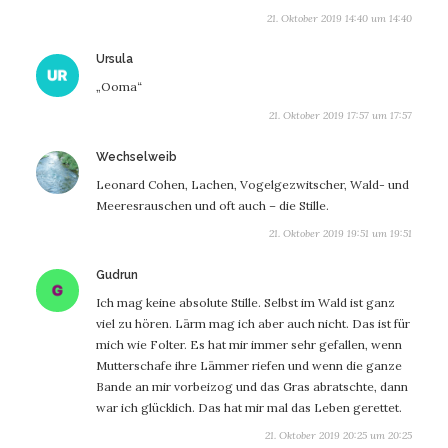
21. Oktober 2019 14:40 um 14:40
sagt:
Ursula
„Ooma“
21. Oktober 2019 17:57 um 17:57
sagt:
Wechselweib
Leonard Cohen, Lachen, Vogelgezwitscher, Wald- und
Meeresrauschen und oft auch – die Stille.
21. Oktober 2019 19:51 um 19:51
sagt:
Gudrun
Ich mag keine absolute Stille. Selbst im Wald ist ganz
viel zu hören. Lärm mag ich aber auch nicht. Das ist für
mich wie Folter. Es hat mir immer sehr gefallen, wenn
Mutterschafe ihre Lämmer riefen und wenn die ganze
Bande an mir vorbeizog und das Gras abratschte, dann
war ich glücklich. Das hat mir mal das Leben gerettet.
21. Oktober 2019 20:25 um 20:25