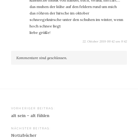
klassische musik von händel, bach, vivaldi, mozart….
das muhen der kühe auf den feldern rund um mich
das röhren der hirsche im oktober
schneegeknirsche unter den schuhen im winter, wenn
hoch schnee liegt
liebe grüße!
22. Oktober 2019 09:42 um 9:42
Kommentare sind geschlossen.
Beitragsnavigation
VORHERIGER BEITRAG:
alt sein – alt fühlen
NÄCHSTER BEITRAG:
Notizbücher