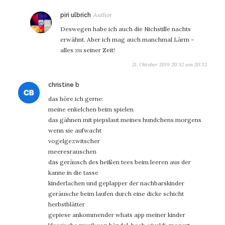
sagt:
piri ulbrich
Deswegen habe ich auch die Nichstille nachts
erwähnt. Aber ich mag auch manchmal Lärm –
alles zu seiner Zeit!
21. Oktober 2019 20:32 um 20:32
sagt:
christine b
das höre ich gerne:
meine enkelchen beim spielen
das gähnen mit piepslaut meines hundchens morgens
wenn sie aufwacht
vogelgezwitscher
meeresrauschen
das geräusch des heißen tees beim leeren aus der
kanne in die tasse
kinderlachen und geplapper der nachbarskinder
geräusche beim laufen durch eine dicke schicht
herbstblätter
gepiese ankommender whats app meiner kinder