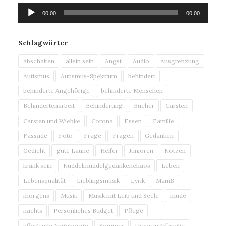
Audio-
00:00
00:00
Player
Schlagwörter
abschalten
allein sein
Angst
Audio
Ausgrenzung
Autismus
Autismus-Spektrum
behindert
behinderte Angehörige
behinderte Menschen
Behindertenarbeit
Behinderung
Bücher
Carsten
Carsten und Wiebke
Corona
Essen
Familie
Fassade
Foto
Frage
Fragen
Gedanken
Gedicht
gute Laune
Helfer
Junioren
Kotzen
krank sein
Kuddelmuddelgedankenchaos
Leben
Lebensqualität
Lieblingsmusik
Lyrik
MamS
morgens
Musik
Musik mit Leib und Seele
müde
nachts
Persönliches Budget
Pflege
pflegende Angehörige
Sommer
Ursprungsfamilie