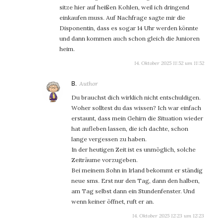
sitze hier auf heißen Kohlen, weil ich dringend
einkaufen muss. Auf Nachfrage sagte mir die
Disponentin, dass es sogar 14 Uhr werden könnte
und dann kommen auch schon gleich die Junioren
heim.
14. Oktober 2025 11:52 um 11:52
sagt:
B.
Du brauchst dich wirklich nicht entschuldigen.
Woher solltest du das wissen? Ich war einfach
erstaunt, dass mein Gehirn die Situation wieder
hat aufleben lassen, die ich dachte, schon
lange vergessen zu haben.
In der heutigen Zeit ist es unmöglich, solche
Zeiträume vorzugeben.
Bei meinem Sohn in Irland bekommt er ständig
neue sms. Erst nur den Tag, dann den halben,
am Tag selbst dann ein Stundenfenster. Und
wenn keiner öffnet, ruft er an.
14. Oktober 2025 12:23 um 12:23