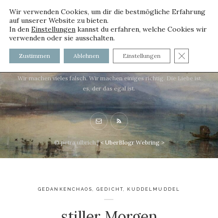
Wir verwenden Cookies, um dir die bestmögliche Erfahrung
auf unserer Website zu bieten.
In den
Einstellungen
kannst du erfahren, welche Cookies wir
verwenden oder sie ausschalten.
voller worte - mit und ohne
GDPR C
Zustimmen
Ablehnen
Einstellungen
Innenfutter
Wir machen vieles falsch. Wir machen einiges richtig. Die Liebe ist
es, der das egal ist.
© petra ulbrich |
<
UberBlogr Webring
>
GEDANKENCHAOS
,
GEDICHT
,
KUDDELMUDDEL
stiller Morgen