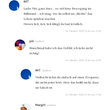
sagt:
IMT
Liebe Piri, ganz kurz… so viel leise Bewegung im
Stillstand … ich mag, wie du selbst im „Nichts“ das
Leben spürbar machst.
Dieses tick, tick, tick klingt da fast tröstlich.
14. Oktober 2025 12:50 um 12:50
sagt:
piri
Manchmal habe ich das Gefühl, ich ticke nicht
richtig!
14. Oktober 2025 14:26 um 14:26
sagt:
IMT
Vielleicht tickst du einfach auf einer Frequenz,
die nicht jeder hört. Aber das heißt nicht, dass
sie falsch ist.
14. Oktober 2025 17:40 um 17:40
sagt:
Margrit