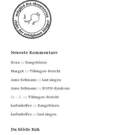
Neueste Kommentare
Rosa
zu
Bangebüxen
Margrit
zu
Tübingen-Bericht
Anne Seltmann
zu
laut singen
Anne Seltmann
zu
SOPH-Syndrom
M. - K.
zu
Tübingen-Bericht
karfunkelfee
zu
Bangebüxen
karfunkelfee
zu
laut singen
Du blöde Kuh