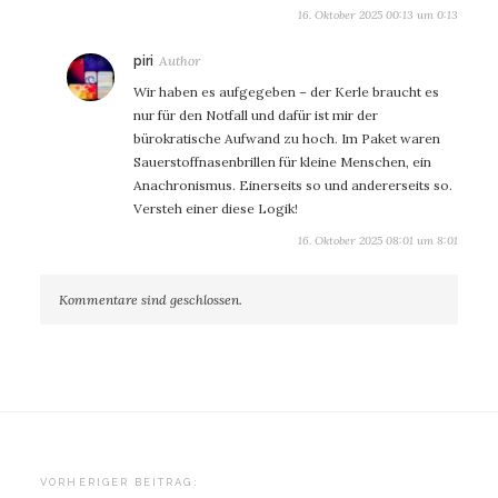
16. Oktober 2025 00:13 um 0:13
sagt:
piri
Wir haben es aufgegeben – der Kerle braucht es
nur für den Notfall und dafür ist mir der
bürokratische Aufwand zu hoch. Im Paket waren
Sauerstoffnasenbrillen für kleine Menschen, ein
Anachronismus. Einerseits so und andererseits so.
Versteh einer diese Logik!
16. Oktober 2025 08:01 um 8:01
Kommentare sind geschlossen.
Beitragsnavigation
VORHERIGER BEITRAG: