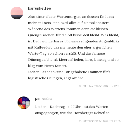
sagt:
karfunkelfee
Also einer dieser Wartemorgen, an dessen Ende nix
mehr still sein kann, weil alles auf einmal passiert.
Während des Wartens kommen dann die kleinen
Quengelsachen, für die oft keine Zeit bleibt. Was bleibt,
ist Dein wunderbares Bild eines singenden Augenblicks
mit Kaffeeduft, das mir heute den eher ärgerlichen
Warte-Tag so schön versüßt. Und das famose
Dünengedicht mit Meeresfrieden, kurz, knackig und so
klug vom Herrn Kunert.
Lieben Lesedank und Dir gehaltene Daumen für‘s
logistische Gelingen, sagt Amélie
14. Oktober 2025 12:16 um 12:16
sagt:
piri
Leider – Nachtrag 14:22Uhr – ist das Warten
ausgegangen, wie das Hornberger Schießen.
14. Oktober 2025 14:25 um 14:25