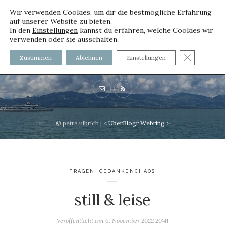
Wir verwenden Cookies, um dir die bestmögliche Erfahrung
auf unserer Website zu bieten.
In den
Einstellungen
kannst du erfahren, welche Cookies wir
verwenden oder sie ausschalten.
voller worte
GDPR C
Zustimmen
Ablehnen
Einstellungen
mit und ohne Innenfutter
© petra ulbrich |
<
UberBlogr Webring
>
FRAGEN
,
GEDANKENCHAOS
still & leise
Veröffentlicht am
6. November 2022 20:41