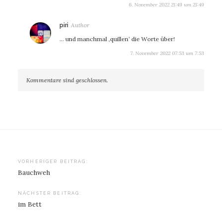
6. November 2022 21:49 um 21:49
sagt:
piri
… und manchmal ‚quillen‘ die Worte über!
7. November 2022 07:53 um 7:53
Kommentare sind geschlossen.
Beitragsnavigation
VORHERIGER BEITRAG:
Bauchweh
NÄCHSTER BEITRAG:
im Bett