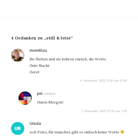
4 Gedanken zu „still & leise“
sagt:
momfilou
Sie fliehen und sie kehren zurück, die Worte.
Gute Nacht
Gerel
6. November 2022 21:40 um 21:40
sagt:
piri
Guten Morgen!
7. November 2022 07:53 um 7:53
sagt:
Ursula
Ach Petra, für manches gibt es einfach keine Worte