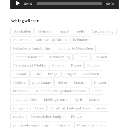
Audio-
00:00
00:00
Player
Schlagwörter
abschalten
allein sein
Angst
Audio
Ausgrenzung
Autismus
Autismus-Spektrum
behindert
behinderte Angehörige
behinderte Menschen
Behindertenarbeit
Behinderung
Bücher
Carsten
Carsten und Wiebke
Corona
Essen
Familie
Fassade
Foto
Frage
Fragen
Gedanken
Gedicht
gute Laune
Helfer
Junioren
Kotzen
krank sein
Kuddelmuddelgedankenchaos
Leben
Lebensqualität
Lieblingsmusik
Lyrik
MamS
morgens
Musik
Musik mit Leib und Seele
müde
nachts
Persönliches Budget
Pflege
pflegende Angehörige
Sommer
Ursprungsfamilie