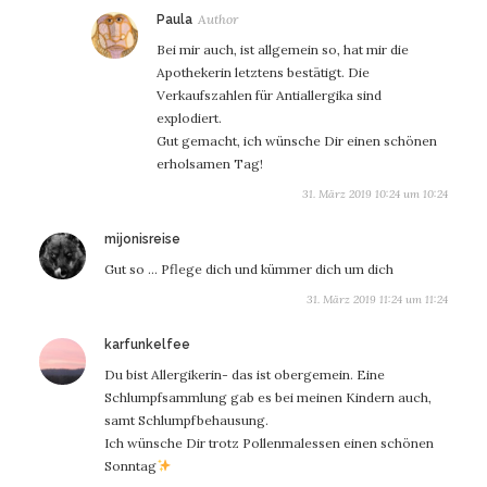
sagt:
Paula
Bei mir auch, ist allgemein so, hat mir die
Apothekerin letztens bestätigt. Die
Verkaufszahlen für Antiallergika sind
explodiert.
Gut gemacht, ich wünsche Dir einen schönen
erholsamen Tag!
31. März 2019 10:24 um 10:24
sagt:
mijonisreise
Gut so … Pflege dich und kümmer dich um dich
31. März 2019 11:24 um 11:24
sagt:
karfunkelfee
Du bist Allergikerin- das ist obergemein. Eine
Schlumpfsammlung gab es bei meinen Kindern auch,
samt Schlumpfbehausung.
Ich wünsche Dir trotz Pollenmalessen einen schönen
Sonntag