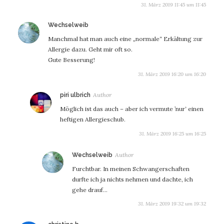
31. März 2019 11:45 um 11:45
sagt:
Wechselweib
Manchmal hat man auch eine „normale“ Erkältung zur
Allergie dazu. Geht mir oft so.
Gute Besserung!
31. März 2019 16:20 um 16:20
sagt:
piri ulbrich
Möglich ist das auch – aber ich vermute ’nur‘ einen
heftigen Allergieschub.
31. März 2019 16:25 um 16:25
sagt:
Wechselweib
Furchtbar. In meinen Schwangerschaften
durfte ich ja nichts nehmen und dachte, ich
gehe drauf…
31. März 2019 19:32 um 19:32
sagt: