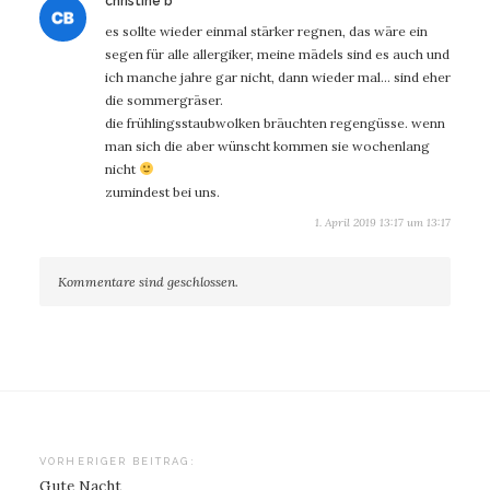
christine b
es sollte wieder einmal stärker regnen, das wäre ein
segen für alle allergiker, meine mädels sind es auch und
ich manche jahre gar nicht, dann wieder mal… sind eher
die sommergräser.
die frühlingsstaubwolken bräuchten regengüsse. wenn
man sich die aber wünscht kommen sie wochenlang
nicht
zumindest bei uns.
1. April 2019 13:17 um 13:17
Kommentare sind geschlossen.
Beitragsnavigation
VORHERIGER BEITRAG:
Gute Nacht