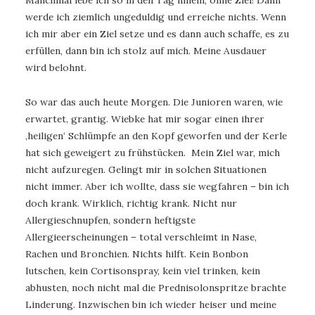
Manchmal lebe ich so in den Tag hinein, ohne Ziel! Dann
werde ich ziemlich ungeduldig und erreiche nichts. Wenn
ich mir aber ein Ziel setze und es dann auch schaffe, es zu
erfüllen, dann bin ich stolz auf mich. Meine Ausdauer
wird belohnt.
So war das auch heute Morgen. Die Junioren waren, wie
erwartet, grantig. Wiebke hat mir sogar einen ihrer
‚heiligen‘ Schlümpfe an den Kopf geworfen und der Kerle
hat sich geweigert zu frühstücken. Mein Ziel war, mich
nicht aufzuregen. Gelingt mir in solchen Situationen
nicht immer. Aber ich wollte, dass sie wegfahren – bin ich
doch krank. Wirklich, richtig krank. Nicht nur
Allergieschnupfen, sondern heftigste
Allergieerscheinungen – total verschleimt in Nase,
Rachen und Bronchien. Nichts hilft. Kein Bonbon
lutschen, kein Cortisonspray, kein viel trinken, kein
abhusten, noch nicht mal die Prednisolonspritze brachte
Linderung. Inzwischen bin ich wieder heiser und meine