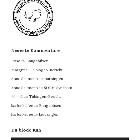
Neueste Kommentare
Rosa
zu
Bangebüxen
Margrit
zu
Tübingen-Bericht
Anne Seltmann
zu
laut singen
Anne Seltmann
zu
SOPH-Syndrom
M. - K.
zu
Tübingen-Bericht
karfunkelfee
zu
Bangebüxen
karfunkelfee
zu
laut singen
Du blöde Kuh