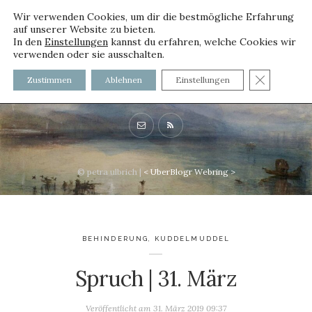
Wir verwenden Cookies, um dir die bestmögliche Erfahrung
auf unserer Website zu bieten.
In den
Einstellungen
kannst du erfahren, welche Cookies wir
verwenden oder sie ausschalten.
voller worte - mit und ohne
GDPR C
Zustimmen
Ablehnen
Einstellungen
Innenfutter
© petra ulbrich |
<
UberBlogr Webring
>
BEHINDERUNG
,
KUDDELMUDDEL
Spruch | 31. März
Veröffentlicht am
31. März 2019 09:37