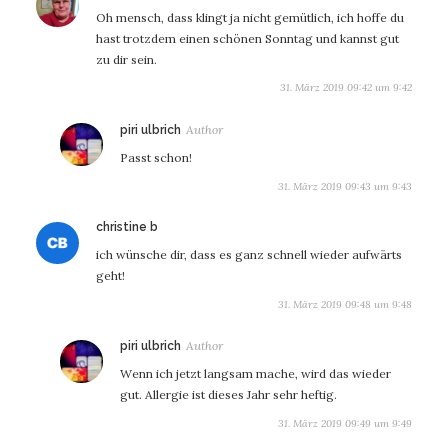
Oh mensch, dass klingt ja nicht gemütlich, ich hoffe du
hast trotzdem einen schönen Sonntag und kannst gut
zu dir sein.
31. März 2019 09:42 um 9:42
sagt:
piri ulbrich
Passt schon!
31. März 2019 09:43 um 9:43
sagt:
christine b
ich wünsche dir, dass es ganz schnell wieder aufwärts
geht!
31. März 2019 09:48 um 9:48
sagt:
piri ulbrich
Wenn ich jetzt langsam mache, wird das wieder
gut. Allergie ist dieses Jahr sehr heftig.
31. März 2019 09:49 um 9:49