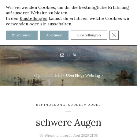
Wir verwenden Cookies, um dir die bestmögliche Erfahrung
auf unserer Website zu bieten.
In den
Einstellungen
kannst du erfahren, welche Cookies wir
verwenden oder sie ausschalten.
voller worte - mit und ohne
GDPR C
Zustimmen
Ablehnen
Einstellungen
Innenfutter
© petra ulbrich |
<
UberBlogr Webring
>
BEHINDERUNG
,
KUDDELMUDDEL
schwere Augen
Veröffentlicht am
11. Juni 2020 21:58