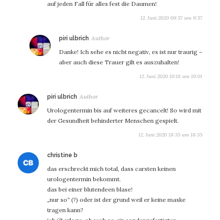
auf jeden Fall für alles fest die Daumen!
12. Juni 2020 09:57 um 9:57
sagt:
piri ulbrich
Danke! Ich sehe es nicht negativ, es ist nur traurig –
aber auch diese Trauer gilt es auszuhalten!
12. Juni 2020 10:01 um 10:01
sagt:
piri ulbrich
Urologentermin bis auf weiteres gecancelt! So wird mit
der Gesundheit behinderter Menschen gespielt.
12. Juni 2020 18:35 um 18:35
sagt:
christine b
das erschreckt mich total, dass carsten keinen
urologentermin bekommt.
das bei einer blutendeen blase!
„nur so“ (?) oder ist der grund weil er keine maske
tragen kann?