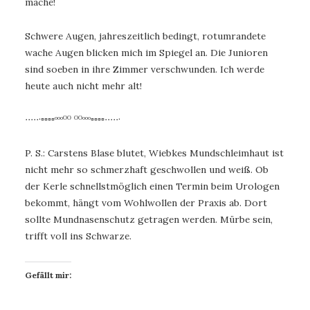
mache!
Schwere Augen, jahreszeitlich bedingt, rotumrandete
wache Augen blicken mich im Spiegel an. Die Junioren
sind soeben in ihre Zimmer verschwunden. Ich werde
heute auch nicht mehr alt!
∙∙∙∙∙·▫▫▫▫ᵒᵒᵒᴼᴼ ᴼᴼᵒᵒᵒ▫▫▫▫∙∙∙∙∙·
P. S.: Carstens Blase blutet, Wiebkes Mundschleimhaut ist
nicht mehr so schmerzhaft geschwollen und weiß. Ob
der Kerle schnellstmöglich einen Termin beim Urologen
bekommt, hängt vom Wohlwollen der Praxis ab. Dort
sollte Mundnasenschutz getragen werden. Mürbe sein,
trifft voll ins Schwarze.
Gefällt mir: