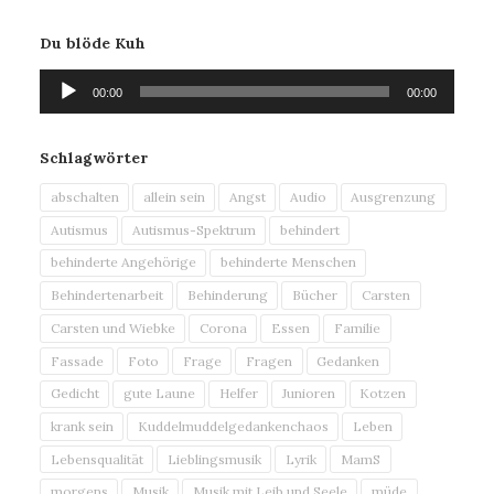
Du blöde Kuh
Audio-
00:00
00:00
Player
Schlagwörter
abschalten
allein sein
Angst
Audio
Ausgrenzung
Autismus
Autismus-Spektrum
behindert
behinderte Angehörige
behinderte Menschen
Behindertenarbeit
Behinderung
Bücher
Carsten
Carsten und Wiebke
Corona
Essen
Familie
Fassade
Foto
Frage
Fragen
Gedanken
Gedicht
gute Laune
Helfer
Junioren
Kotzen
krank sein
Kuddelmuddelgedankenchaos
Leben
Lebensqualität
Lieblingsmusik
Lyrik
MamS
morgens
Musik
Musik mit Leib und Seele
müde