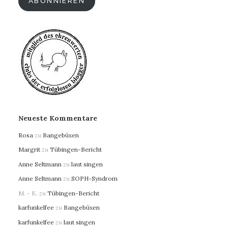
ABONNIEREN
Neueste Kommentare
Rosa
zu
Bangebüxen
Margrit
zu
Tübingen-Bericht
Anne Seltmann
zu
laut singen
Anne Seltmann
zu
SOPH-Syndrom
M. - K.
zu
Tübingen-Bericht
karfunkelfee
zu
Bangebüxen
karfunkelfee
zu
laut singen