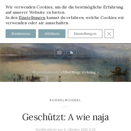
Wir verwenden Cookies, um dir die bestmögliche Erfahrung
auf unserer Website zu bieten.
In den
Einstellungen
kannst du erfahren, welche Cookies wir
verwenden oder sie ausschalten.
voller worte - mit und ohne
GDPR C
Zustimmen
Ablehnen
Einstellungen
Innenfutter
© petra ulbrich |
<
UberBlogr Webring
>
KUDDELMUDDEL
Geschützt: A wie naja
Veröffentlicht am
8. Oktober 2019 11:28