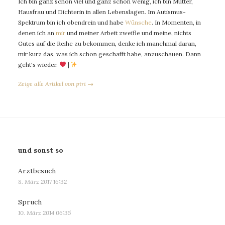
Ich bin ganz schön viel und ganz schön wenig, ich bin Mutter,
Hausfrau und Dichterin in allen Lebenslagen. Im Autismus-
Spektrum bin ich obendrein und habe
Wünsche
. In Momenten, in
denen ich an
mir
und meiner Arbeit zweifle und meine, nichts
Gutes auf die Reihe zu bekommen, denke ich manchmal daran,
mir kurz das, was ich schon geschafft habe, anzuschauen. Dann
geht's wieder.
|
Zeige alle Artikel von piri →
und sonst so
Arztbesuch
8. März 2017 16:32
Spruch
10. März 2014 06:35