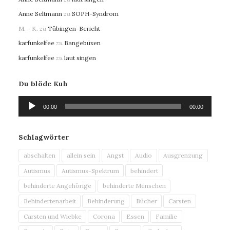
Anne Seltmann
zu
SOPH-Syndrom
M. - K.
zu
Tübingen-Bericht
karfunkelfee
zu
Bangebüxen
karfunkelfee
zu
laut singen
Du blöde Kuh
Audio-
00:00
00:00
Player
Schlagwörter
abschalten
allein sein
Angst
Audio
Ausgrenzung
Autismus
Autismus-Spektrum
behindert
behinderte Angehörige
behinderte Menschen
Behindertenarbeit
Behinderung
Bücher
Carsten
Carsten und Wiebke
Corona
Essen
Familie