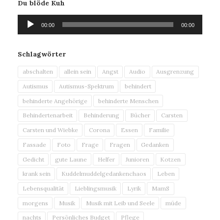
Du blöde Kuh
Audio-
00:00
00:00
Player
Schlagwörter
abschalten
allein sein
Angst
Audio
Ausgrenzung
Autismus
Autismus-Spektrum
behindert
behinderte Angehörige
behinderte Menschen
Behindertenarbeit
Behinderung
Bücher
Carsten
Carsten und Wiebke
Corona
Essen
Familie
Fassade
Foto
Frage
Fragen
Gedanken
Gedicht
gute Laune
Helfer
Junioren
Kotzen
krank sein
Kuddelmuddelgedankenchaos
Leben
Lebensqualität
Lieblingsmusik
Lyrik
MamS
morgens
Musik
Musik mit Leib und Seele
müde
nachts
Persönliches Budget
Pflege