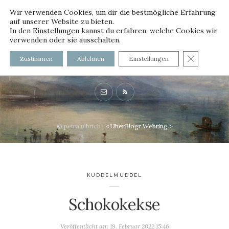
Wir verwenden Cookies, um dir die bestmögliche Erfahrung
auf unserer Website zu bieten.
In den
Einstellungen
kannst du erfahren, welche Cookies wir
verwenden oder sie ausschalten.
voller worte - mit und ohne
GDPR C
Zustimmen
Ablehnen
Einstellungen
Innenfutter
© petra ulbrich |
<
UberBlogr Webring
>
KUDDELMUDDEL
Schokokekse
Veröffentlicht am
19. Februar 2022 15:46