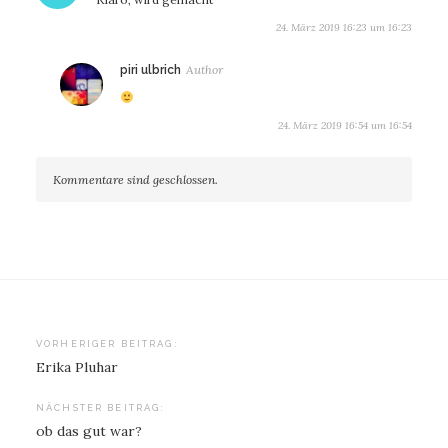
24. März 2019 16:23 um 16:23
sagt:
piri ulbrich
24. März 2019 16:54 um 16:54
Kommentare sind geschlossen.
Beitragsnavigation
VORHERIGER BEITRAG:
Erika Pluhar
NÄCHSTER BEITRAG:
ob das gut war?