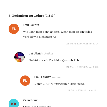
5 Gedanken zu „ohne Titel“
sagt:
Frau Lakritz
Wie kann man denn anders, wenn man so ein tolles
Vorbild wie dich hat?! <3
24. März 2019 10:24 um 10:24
sagt:
piri ulbrich
Du bist mir ein Vorbild – ganz ehrlich!
24. März 2019 10:25 um 10:25
sagt:
Frau Lakritz
…ähm… ICH???
verwirrter Blick
Fieso?
24. März 2019 18:11 um 18:11
sagt:
Karin Braun
Klaro, wird gemacht