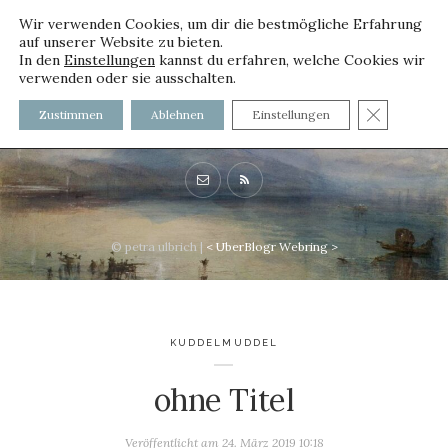
Wir verwenden Cookies, um dir die bestmögliche Erfahrung
auf unserer Website zu bieten.
In den
Einstellungen
kannst du erfahren, welche Cookies wir
verwenden oder sie ausschalten.
voller worte - mit und ohne
GDPR C
Zustimmen
Ablehnen
Einstellungen
Innenfutter
© petra ulbrich |
<
UberBlogr Webring
>
KUDDELMUDDEL
ohne Titel
Veröffentlicht am
24. März 2019 10:18