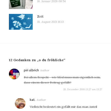
16. Januar 2026 08:54
Zeit
18. August 2021 18:13
12 Gedanken zu „o du fröhliche“
sagt:
piri ulbrich
Bei allem Respekt – wie blöd muss man eigentlich sein,
dass einem dieser Beitrag gefällt?
26. Dezember 2018 13:27 um 13:27
sagt:
kat.
Vielleicht bedeutet ein gefällt mir das man Anteil