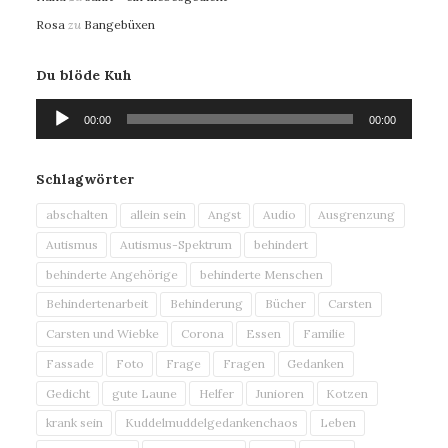
Rosa
zu
Bangebüxen
Du blöde Kuh
Audio-
00:00
00:00
Player
Schlagwörter
abschalten
allein sein
Angst
Audio
Ausgrenzung
Autismus
Autismus-Spektrum
behindert
behinderte Angehörige
behinderte Menschen
Behindertenarbeit
Behinderung
Bücher
Carsten
Carsten und Wiebke
Corona
Essen
Familie
Fassade
Foto
Frage
Fragen
Gedanken
Gedicht
gute Laune
Helfer
Junioren
Kotzen
krank sein
Kuddelmuddelgedankenchaos
Leben