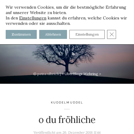
Wir verwenden Cookies, um dir die bestmögliche Erfahrung
auf unserer Website zu bieten.
In den
Einstellungen
kannst du erfahren, welche Cookies wir
verwenden oder sie ausschalten.
voller worte - mit und ohne
GDPR C
Zustimmen
Ablehnen
Einstellungen
Innenfutter
© petra ulbrich |
<
UberBlogr Webring
>
KUDDELMUDDEL
o du fröhliche
Veröffentlicht am
26. Dezember 2018 11:44