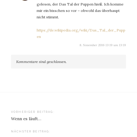
gelesen, der Das Tal der Puppen hieß. Ich komme
mir ein bisschen so vor – obwohl das überhaupt
nicht stimmt.
https://de.wikipedia.org/wiki/Das_Tal_der_Pupp
en
8. November 2016 13:19 um 13:19
Kommentare sind geschlossen.
Beitragsnavigation
VORHERIGER BEITRAG:
Wenn es läuft…
NÄCHSTER BEITRAG: