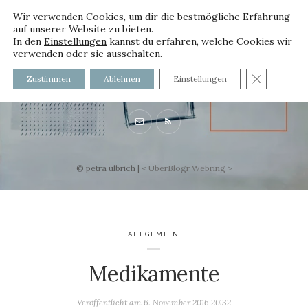
Wir verwenden Cookies, um dir die bestmögliche Erfahrung
auf unserer Website zu bieten.
In den
Einstellungen
kannst du erfahren, welche Cookies wir
verwenden oder sie ausschalten.
voller worte
GDPR C
Zustimmen
Ablehnen
Einstellungen
mit und ohne Innenfutter
© petra ulbrich |
<
UberBlogr Webring
>
ALLGEMEIN
Medikamente
Veröffentlicht am
6. November 2016 20:32