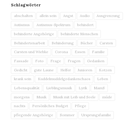
Schlagwörter
abschalten
allein sein
Angst
Audio
Ausgrenzung
Autismus
Autismus-Spektrum
behindert
behinderte Angehörige
behinderte Menschen
Behindertenarbeit
Behinderung
Bücher
Carsten
Carsten und Wiebke
Corona
Essen
Familie
Fassade
Foto
Frage
Fragen
Gedanken
Gedicht
gute Laune
Helfer
Junioren
Kotzen
krank sein
Kuddelmuddelgedankenchaos
Leben
Lebensqualität
Lieblingsmusik
Lyrik
MamS
morgens
Musik
Musik mit Leib und Seele
müde
nachts
Persönliches Budget
Pflege
pflegende Angehörige
Sommer
Ursprungsfamilie