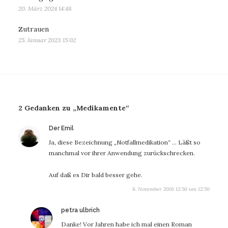
20. März 2024 14:48
Zutrauen
25. Januar 2023 15:02
2 Gedanken zu „Medikamente“
sagt:
Der Emil
Ja, diese Bezeichnung „Notfallmedikation“ … Läßt so
manchmal vor ihrer Anwendung zurückschrecken.
Auf daß es Dir bald besser gehe.
8. November 2016 12:50 um 12:50
sagt:
petra ulbrich
Danke! Vor Jahren habe ich mal einen Roman