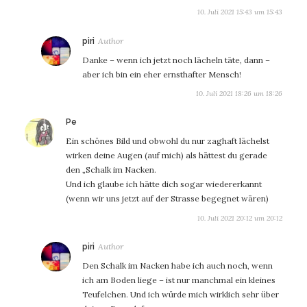
10. Juli 2021 15:43 um 15:43
sagt:
piri
Danke – wenn ich jetzt noch lächeln täte, dann –
aber ich bin ein eher ernsthafter Mensch!
10. Juli 2021 18:26 um 18:26
sagt:
Pe
Ein schönes Bild und obwohl du nur zaghaft lächelst
wirken deine Augen (auf mich) als hättest du gerade
den „Schalk im Nacken.
Und ich glaube ich hätte dich sogar wiedererkannt
(wenn wir uns jetzt auf der Strasse begegnet wären)
10. Juli 2021 20:12 um 20:12
sagt:
piri
Den Schalk im Nacken habe ich auch noch, wenn
ich am Boden liege – ist nur manchmal ein kleines
Teufelchen. Und ich würde mich wirklich sehr über