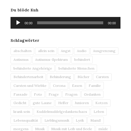
Du blöde Kuh
Audio-
00:00
00:00
Player
Schlagwörter
abschalten
allein sein
Angst
Audio
Ausgrenzung
Autismus
Autismus-Spektrum
behindert
behinderte Angehörige
behinderte Menschen
Behindertenarbeit
Behinderung
Bücher
Carsten
Carsten und Wiebke
Corona
Essen
Familie
Fassade
Foto
Frage
Fragen
Gedanken
Gedicht
gute Laune
Helfer
Junioren
Kotzen
krank sein
Kuddelmuddelgedankenchaos
Leben
Lebensqualität
Lieblingsmusik
Lyrik
MamS
morgens
Musik
Musik mit Leib und Seele
müde