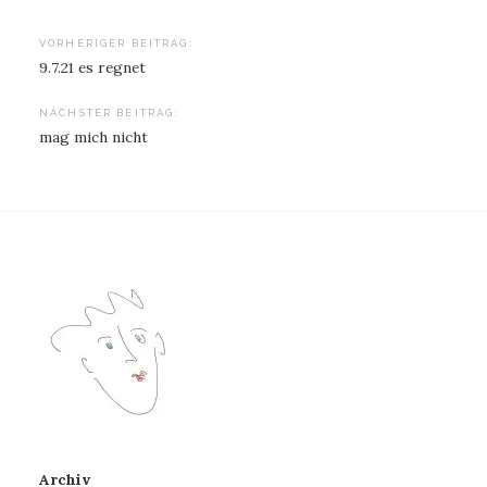
Beitragsnavigation
VORHERIGER BEITRAG:
9.7.21 es regnet
NÄCHSTER BEITRAG:
mag mich nicht
Archiv