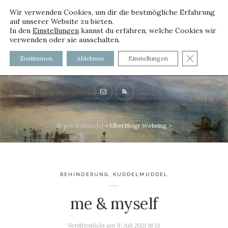
Wir verwenden Cookies, um dir die bestmögliche Erfahrung
auf unserer Website zu bieten.
In den
Einstellungen
kannst du erfahren, welche Cookies wir
verwenden oder sie ausschalten.
voller worte - mit und ohne
GDPR C
Zustimmen
Ablehnen
Einstellungen
Innenfutter
© petra ulbrich |
<
UberBlogr Webring
>
BEHINDERUNG
,
KUDDELMUDDEL
me & myself
Veröffentlicht am
9. Juli 2021 16:13