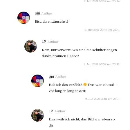
9. Juli 2021 20:34 um 20:34
sagt:
piri
Bist, du enttäuschst?
9. Juli 2021 20:41 um 20:41
sagt:
LP
Nein, nur verwirrt. Wo sind die schulterlangen
dunkelbraunen Haare?
9. Juli 2021 20:58 um 20:58
sagt:
piri
Hab ich das erzählt?
Das war einmal –
vor langer, langer Zeit!
9. Juli 2021 21:01 um 21:01
sagt:
LP
Das weiß ich nicht, das Bild war eben so
da.