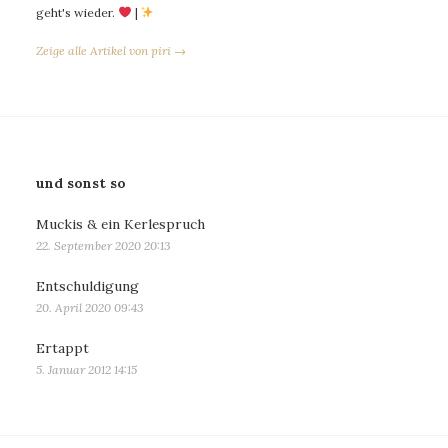
geht's wieder.
|
Zeige alle Artikel von piri →
und sonst so
Muckis & ein Kerlespruch
22. September 2020 20:13
Entschuldigung
20. April 2020 09:43
Ertappt
5. Januar 2012 14:15