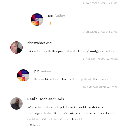
9. Juli 2021 21:03 um 21:03
sagt:
piri
9. Juli 2021 21:08 um 21:08
sagt:
christahartwig
Ein schönes Selbstporträt mit Hintergrundgeräuschen.
9. Juli 2021 22:00 um 22:00
sagt:
piri
So ein bisschen Normalität – jedenfalls unsere!
10. Juli 2021 07:59 um 7:59
sagt:
Reni´s Odds and Sods
Wie schön, dass ich jetzt ein Gesicht zu deinen
Beiträgen habe. Kann gar nicht verstehen, dass du dich
nicht magst. Ich mag dein Gesicht!
LG Reni