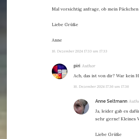
Mal vorsichtig anfrage, ob mein Päckche
Liebe Grüße
Anne
16. Dezember 2024 17:33 um 17:33
sagt:
piri
Ach, das ist von dir? War kein
16. Dezember 2024 17:36 um 17:36
Anne Seltmann
Ja, leider gab es da
sehr gerne! Kleines
Liebe Grüße