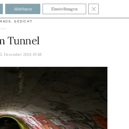
GDPR COOKIE
Ablehnen
Einstellungen
HAOS
,
GEDICHT
im Tunnel
15. Dezember 2024 19:48