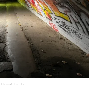
m Heimatdörfchen