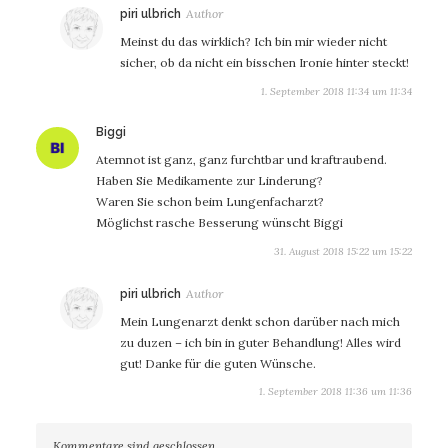
sagt:
piri ulbrich
Meinst du das wirklich? Ich bin mir wieder nicht
sicher, ob da nicht ein bisschen Ironie hinter steckt!
1. September 2018 11:34 um 11:34
sagt:
Biggi
Atemnot ist ganz, ganz furchtbar und kraftraubend.
Haben Sie Medikamente zur Linderung?
Waren Sie schon beim Lungenfacharzt?
Möglichst rasche Besserung wünscht Biggi
31. August 2018 15:22 um 15:22
sagt:
piri ulbrich
Mein Lungenarzt denkt schon darüber nach mich
zu duzen – ich bin in guter Behandlung! Alles wird
gut! Danke für die guten Wünsche.
1. September 2018 11:36 um 11:36
Kommentare sind geschlossen.