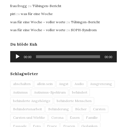
frau frogg
zu
Tübingen-Bericht
piri
zu
was für eine Woche
was für eine Woche – voller worte
zu
Tübingen-Bericht
was für eine Woche – voller worte
zu
SOPH-Syndrom
Du blöde Kuh
Audio-
00:00
00:00
Player
Schlagwörter
abschalten
allein sein
Angst
Audio
Ausgrenzung
Autismus
Autismus-Spektrum
behindert
behinderte Angehörige
behinderte Menschen
Behindertenarbeit
Behinderung
Bücher
Carsten
Carsten und Wiebke
Corona
Essen
Familie
Fassade
Foto
Frage
Fragen
Gedanken