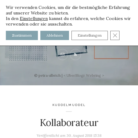
Wir verwenden Cookies, um dir die bestmögliche Erfahrung
auf unserer Website zu bieten.
In den
Einstellungen
kannst du erfahren, welche Cookies wir
verwenden oder sie ausschalten.
voller worte
GDPR C
Zustimmen
Ablehnen
Einstellungen
mit und ohne Innenfutter
© petra ulbrich |
<
UberBlogr Webring
>
KUDDELMUDDEL
Kollaborateur
Veröffentlicht am
30. August 2018 15:38