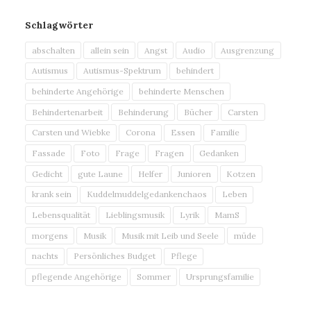
Schlagwörter
abschalten
allein sein
Angst
Audio
Ausgrenzung
Autismus
Autismus-Spektrum
behindert
behinderte Angehörige
behinderte Menschen
Behindertenarbeit
Behinderung
Bücher
Carsten
Carsten und Wiebke
Corona
Essen
Familie
Fassade
Foto
Frage
Fragen
Gedanken
Gedicht
gute Laune
Helfer
Junioren
Kotzen
krank sein
Kuddelmuddelgedankenchaos
Leben
Lebensqualität
Lieblingsmusik
Lyrik
MamS
morgens
Musik
Musik mit Leib und Seele
müde
nachts
Persönliches Budget
Pflege
pflegende Angehörige
Sommer
Ursprungsfamilie