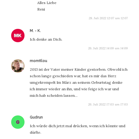
Alles Liebe
Reni
28. Juli 2022 12:07 um 12:07
sagt:
M. - K.
Ich denke an Dich.
26. Juli 2022 14:09 um 14:09
sagt:
momfilou
2013 ist der Vater meiner Kinder gestorben. Obwohl ich
schon lange geschieden war, hat es mir das Herz
umgekrempelt Im März an seinem Geburtstag denke
ich immer wieder an ihn, und wie feige ich war und
mich hab scheiden lassen…
26. Juli 2022 17:03 um 17:03
sagt:
Gudrun
Ich würde dich jetzt mal drücken, wenn ich könnte und
dürfte.