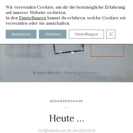
Wir verwenden Cookies, um dir die bestmögliche Erfahrung
auf unserer Website zu bieten.
In den
Einstellungen
kannst du erfahren, welche Cookies wir
verwenden oder sie ausschalten.
voller worte
GDPR C
Zustimmen
Ablehnen
Einstellungen
mit und ohne Innenfutter
© petra ulbrich |
<
UberBlogr Webring
>
GEDANKENCHAOS
Heute …
Veröffentlicht am
26. Juli 2022 09:01