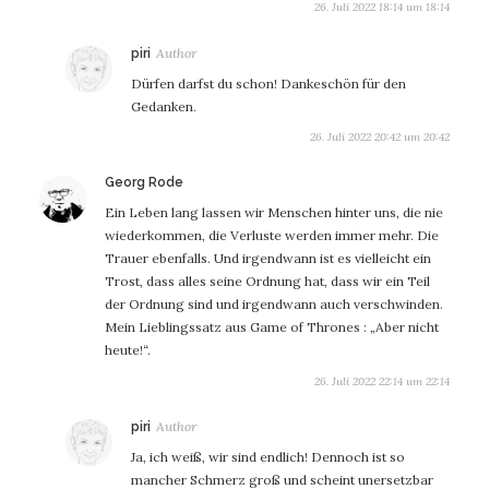
26. Juli 2022 18:14 um 18:14
sagt:
piri
Dürfen darfst du schon! Dankeschön für den
Gedanken.
26. Juli 2022 20:42 um 20:42
sagt:
Georg Rode
Ein Leben lang lassen wir Menschen hinter uns, die nie
wiederkommen, die Verluste werden immer mehr. Die
Trauer ebenfalls. Und irgendwann ist es vielleicht ein
Trost, dass alles seine Ordnung hat, dass wir ein Teil
der Ordnung sind und irgendwann auch verschwinden.
Mein Lieblingssatz aus Game of Thrones : „Aber nicht
heute!“.
26. Juli 2022 22:14 um 22:14
sagt:
piri
Ja, ich weiß, wir sind endlich! Dennoch ist so
mancher Schmerz groß und scheint unersetzbar