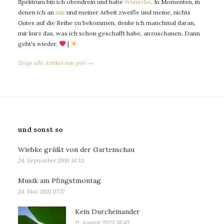
Spektrum bin ich obendrein und habe
Wünsche
. In Momenten, in
denen ich an
mir
und meiner Arbeit zweifle und meine, nichts
Gutes auf die Reihe zu bekommen, denke ich manchmal daran,
mir kurz das, was ich schon geschafft habe, anzuschauen. Dann
geht's wieder.
|
Zeige alle Artikel von piri →
und sonst so
Wiebke grüßt von der Gartenschau
24. September 2016 14:33
Musik am Pfingstmontag
24. Mai 2021 07:17
Kein Durcheinander
11. August 2023 18:45