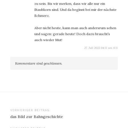
zu sein. Bis wir merken, dass wir alle nur ein
Staubkorn sind. Und da beginnt bei mir der nächste
Schmerz.
Aber nicht heute, kann man auch andersrum sehen
und sagen: gerade heute! Doch dazu braucht’s
auch wieder Mut!
27. Juli 2022 04:11 um 4:11
Kommentare sind geschlossen.
Beitragsnavigation
VORHERIGER BEITRAG:
das Bild zur Bahngeschichte