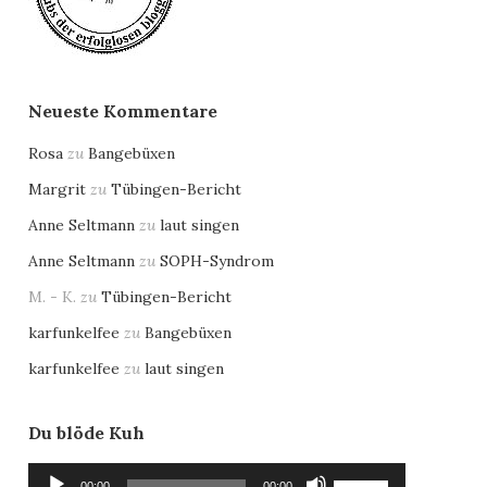
Neueste Kommentare
Rosa
zu
Bangebüxen
Margrit
zu
Tübingen-Bericht
Anne Seltmann
zu
laut singen
Anne Seltmann
zu
SOPH-Syndrom
M. - K.
zu
Tübingen-Bericht
karfunkelfee
zu
Bangebüxen
karfunkelfee
zu
laut singen
Du blöde Kuh
Audio-
Pfeiltasten
00:00
00:00