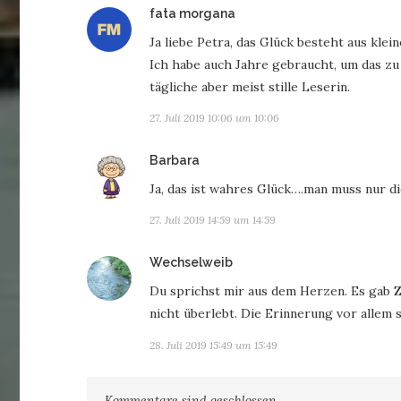
sagt:
fata morgana
Ja liebe Petra, das Glück besteht aus klei
Ich habe auch Jahre gebraucht, um das zu
tägliche aber meist stille Leserin.
27. Juli 2019 10:06 um 10:06
sagt:
Barbara
Ja, das ist wahres Glück….man muss nur di
27. Juli 2019 14:59 um 14:59
sagt:
Wechselweib
Du sprichst mir aus dem Herzen. Es gab Z
nicht überlebt. Die Erinnerung vor allem s
28. Juli 2019 15:49 um 15:49
Kommentare sind geschlossen.