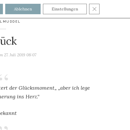
GDPR COOKIE
Ablehnen
Einstellungen
ELMUDDEL
lück
 am
27. Juli 2019 08:07
stert der Glücksmoment
„ „aber ich lege
nerung ins Herz.“
ekannt