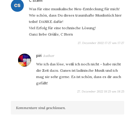
sagt:
C Stern
Was für eine musikalische Neu-Entdeckung für mich!
Wie schön, dass Du dieses traumhafte Musikstück hier
teilst! DANKE dafür!
Viel Erfolg für eine technische Lösung!
Ganz liebe Grüße, C Stern
27. Dezember 2022 17:27 um 17:27
sagt:
piri
Wie ich das löse, weiß ich noch nicht – habe nicht
die Zeit dazu. Ganes ist ladinische Musik und ich
mag sie sehr gerne. Es ist schön, dass es dir auch
gefällt!
27. Dezember 2022 18:25 um 18:25
Kommentare sind geschlossen.