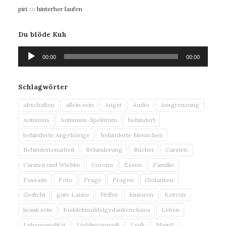
piri
zu
hinterher laufen
Du blöde Kuh
Audio-
00:00
00:00
Player
Schlagwörter
abschalten
allein sein
Angst
Audio
Ausgrenzung
Autismus
Autismus-Spektrum
behindert
behinderte Angehörige
behinderte Menschen
Behindertenarbeit
Behinderung
Bücher
Carsten
Carsten und Wiebke
Corona
Essen
Familie
Fassade
Foto
Frage
Fragen
Gedanken
Gedicht
gute Laune
Helfer
Junioren
Kotzen
krank sein
Kuddelmuddelgedankenchaos
Leben
Lebensqualität
Lieblingsmusik
Lyrik
MamS