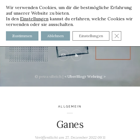
Wir verwenden Cookies, um dir die bestmögliche Erfahrung
auf unserer Website zu bieten.
In den
Einstellungen
kannst du erfahren, welche Cookies wir
verwenden oder sie ausschalten.
voller worte
GDPR C
Zustimmen
Ablehnen
Einstellungen
mit und ohne Innenfutter
© petra ulbrich |
<
UberBlogr Webring
>
ALLGEMEIN
Ganes
Veröffentlicht am
27. Dezember 2022 09:11